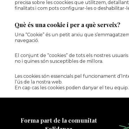
precisa sobre les coockies que utilitzem, detallant
finalitats i com pots configurar-les o deshabilitar-les
Què és una cookie i per a què serveix?
Una “Cookie” és un petit arxiu que s’emmagatzema 
navegació.
El conjunt de “cookies” de tots els nostres usuari
no i quines són susceptibles de millora.
Les cookies són essencials pel funcionament d’Inte
l’ús de la nostra web.
En cap cas les cookies poden danyar el teu equip. Pe
Forma part de la comunitat
Solidança