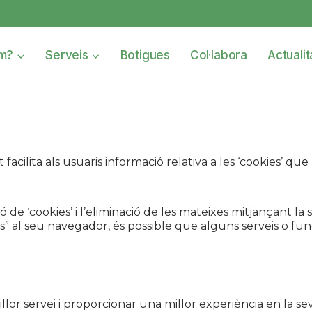
om?
Serveis
Botigues
Col·labora
Actualit
cilita als usuaris informació relativa a les ‘cookies’ que uti
ó de ‘cookies’ i l’eliminació de les mateixes mitjançant la
s” al seu navegador, és possible que alguns serveis o fun
llor servei i proporcionar una millor experiència en la s