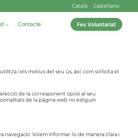
Català
Castellano
Fes Voluntariat
at
Contacte
litza i els motius del seu ús, així com sol·licita el
 selecció de la corresponent opció al seu
cionalitats de la pàgina web no estiguin
eva navegació. Volem informar-lo de manera clara i