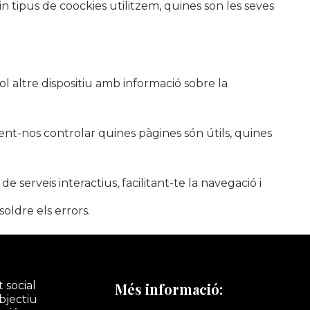
in tipus de coockies utilitzem, quines son les seves
l altre dispositiu amb informació sobre la
tent-nos controlar quines pàgines són útils, quines
serveis interactius, facilitant-te la navegació i
soldre els errors.
 social
Més informació:
bjectiu