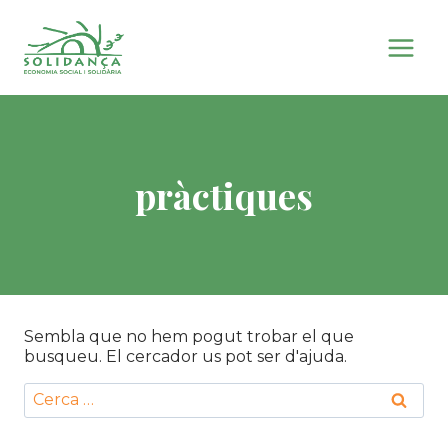
Vés
al
contingut
pràctiques
Sembla que no hem pogut trobar el que
busqueu. El cercador us pot ser d'ajuda.
Cerca: