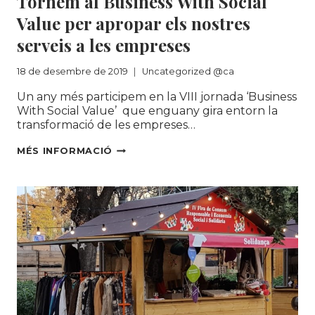
Tornem al Business With Social
Value per apropar els nostres
serveis a les empreses
18 de desembre de 2019
Uncategorized @ca
Un any més participem en la VIII jornada ‘Business
With Social Value’ que enguany gira entorn la
transformació de les empreses…
TORNEM
MÉS INFORMACIÓ
AL
BUSINESS
WITH
SOCIAL
VALUE
PER
APROPAR
ELS
NOSTRES
SERVEIS
A