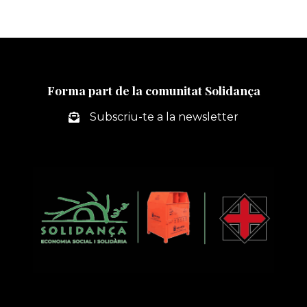
DE
pàgines
PERSONAL
següent
D’ACOMPANYAMENT
A
LA
INSERCIÓ
Forma part de la comunitat Solidança
Subscriu-te a la newsletter