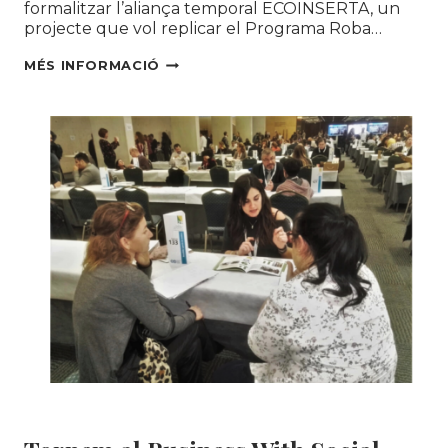
formalitzar l’aliança temporal ECOINSERTA, un
projecte que vol replicar el Programa Roba…
UN
MÉS INFORMACIÓ
ANY
CREANT
LLOCS
DE
TREBALL
A
MADRID
GRÀCIES
AL
RESIDU
TÈXTIL
Uncategorized @ca