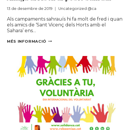
13 de desembre de 2019
Uncategorized @ca
Als campaments sahrauís hi fa molt de fred i quan
els amics de ‘Sant Vicenç dels Horts amb el
Sahara’ ens…
ELS
MÉS INFORMACIÓ
ABRICS
DE
SOLIDANÇA/
ROBA
AMIGA
ARRIBEN
AL
POBLE
SAHRAUÍ