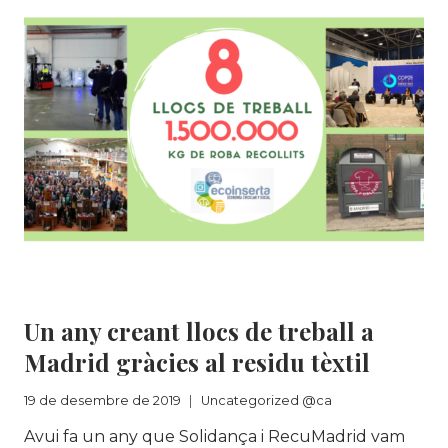
FENOMEN
SUEC
A
TENIR
EN
COMPTE
AQUESTES
REBAIXES
Uncategorized @ca
Un any creant llocs de treball a
Madrid gràcies al residu tèxtil
19 de desembre de 2019
Uncategorized @ca
Avui fa un any que Solidança i RecuMadrid vam