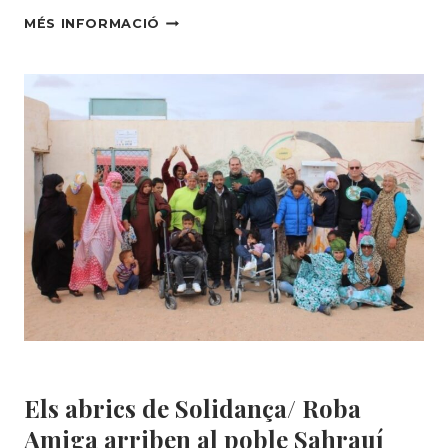
SOLIDANÇA
MÉS INFORMACIÓ
US
DESITJA BONES
FESTES!
Uncategorized @ca
Els abrics de Solidança/ Roba
Amiga arriben al poble Sahrauí