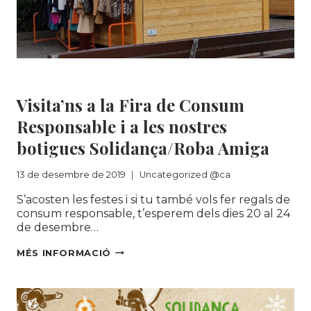
LES
EMPRESES
Uncategorized @ca
Visita’ns a la Fira de Consum
Responsable i a les nostres
botigues Solidança/Roba Amiga
13 de desembre de 2019
Uncategorized @ca
S’acosten les festes i si tu també vols fer regals de
consum responsable, t’esperem dels dies 20 al 24
de desembre…
VISITA’NS A LA
MÉS INFORMACIÓ
FIRA
DE
CONSUM
RESPONSABLE