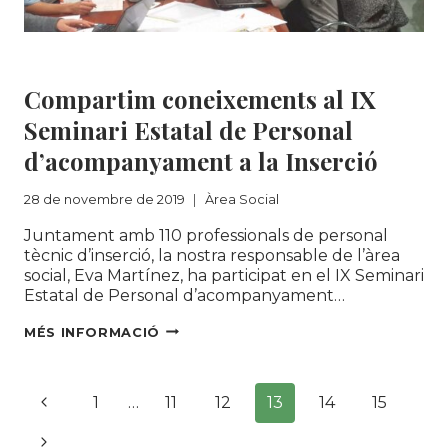
Àrea Social
Compartim coneixements al IX
Seminari Estatal de Personal
d’acompanyament a la Inserció
28 de novembre de 2019
Àrea Social
Juntament amb 110 professionals de personal
tècnic d’inserció, la nostra responsable de l’àrea
social, Eva Martínez, ha participat en el IX Seminari
Estatal de Personal d’acompanyament…
COMPARTIM
MÉS INFORMACIÓ
CONEIXEMENTS
AL
Navegació
IX
Pàgina
1
…
11
12
13
14
15
SEMINARI
de
ESTATAL
anterior
Pàgina