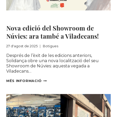
SOSTENIBLE!
Botigues
Nova edició del Showroom de
Núvies: ara també a Viladecans!
27 d'agost de 2025
Botigues
Després de l’èxit de les edicions anteriors,
Solidança obre una nova localització del seu
Showroom de Núvies: aquesta vegada a
Viladecans…
NOVA
MÉS INFORMACIÓ
EDICIÓ
DEL
SHOWROOM
DE
NÚVIES:
ARA
TAMBÉ