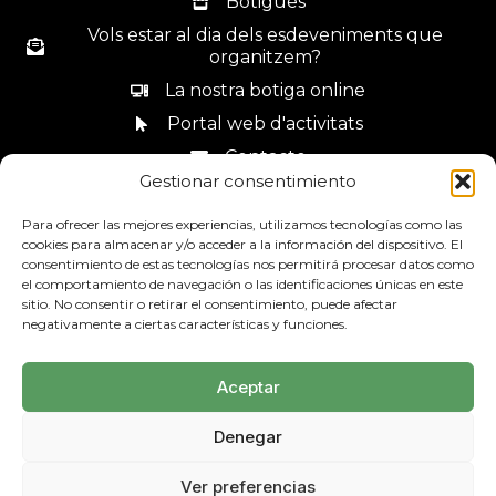
Botigues
Vols estar al dia dels esdeveniments que
organitzem?
La nostra botiga online
Portal web d'activitats
Contacte
Gestionar consentimiento
Canal de denúncies
Para ofrecer las mejores experiencias, utilizamos tecnologías como las
cookies para almacenar y/o acceder a la información del dispositivo. El
consentimiento de estas tecnologías nos permitirá procesar datos como
el comportamiento de navegación o las identificaciones únicas en este
sitio. No consentir o retirar el consentimiento, puede afectar
93 685 44 34
negativamente a ciertas características y funciones.
Aceptar
Denegar
Avís Legal
Política de privadesa
Mapa web
Ver preferencias