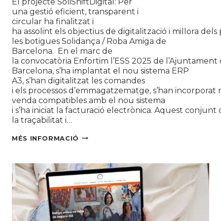
El projecte SoliShiftDigital: Per
una gestió eficient, transparent i
circular ha finalitzat i
ha assolint els objectius de digitalització i millora del
les botigues Solidança / Roba Amiga de
Barcelona. En el marc de
la convocatòria Enfortim l’ESS 2025 de l’Ajuntament
Barcelona, s’ha implantat el nou sistema ERP
A3, s’han digitalitzat les comandes
i els processos d’emmagatzematge, s’han incorporat
venda compatibles amb el nou sistema
i s’ha iniciat la facturació electrònica. Aquest conjunt
la traçabilitat i…
SOLIDANÇA
MÉS INFORMACIÓ
CONSOLIDA
LA
TRANSFORMACIÓ
DIGITAL
DE
LES
SEVES
BOTIGUES