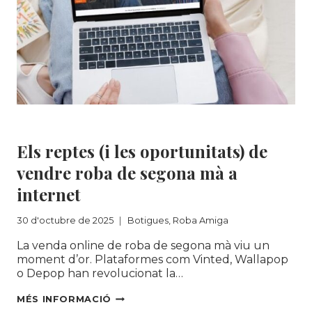
AMB
EL
PROJECTE
SOLISHIFTDIGITAL
Botigues
|
Roba Amiga
Els reptes (i les oportunitats) de
vendre roba de segona mà a
internet
30 d'octubre de 2025
Botigues
,
Roba Amiga
La venda online de roba de segona mà viu un
moment d’or. Plataformes com Vinted, Wallapop
o Depop han revolucionat la…
ELS
MÉS INFORMACIÓ
REPTES