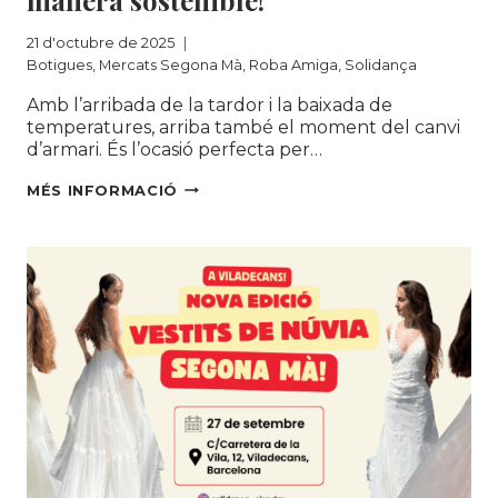
manera sostenible!
21 d'octubre de 2025
Botigues
,
Mercats Segona Mà
,
Roba Amiga
,
Solidança
Amb l’arribada de la tardor i la baixada de
temperatures, arriba també el moment del canvi
d’armari. És l’ocasió perfecta per…
AMB
MÉS INFORMACIÓ
L’ARRIBADA
DE
LA
TARDOR,
ÉS
MOMENT
DE
FER
EL
CANVI
D’ARMARI
DE
MANERA