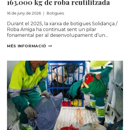
163.000 kg de roba reutilitzada
16 de juny de 2026
Botigues
Durant el 2025, la xarxa de botigues Solidança /
Roba Amiga ha continuat sent un pilar
fonamental per al desenvolupament d’un…
LES
MÉS INFORMACIÓ
BOTIGUES
DE
SEGONA
MÀ
SOLIDANÇA
/
ROBA
AMIGA
REFORCEN
L’ECONOMIA
CIRCULAR
AMB
MÉS
DE