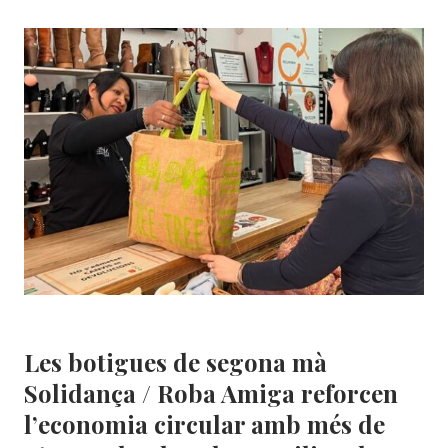
EL
CERCLE
A
VILADECANS
AMB
UNA
NOVA
BOTIGA
DE
SEGONA
MÀ
Botigues
Les botigues de segona mà
Solidança / Roba Amiga reforcen
l’economia circular amb més de