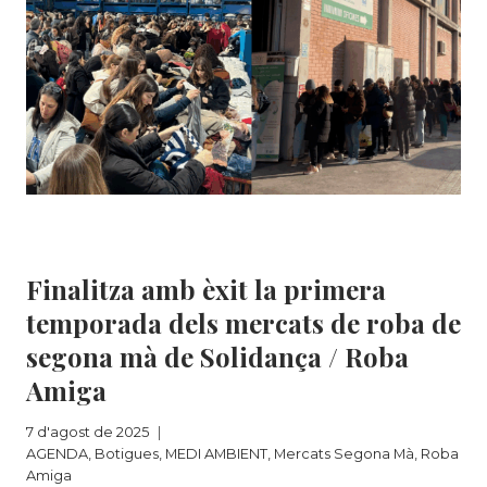
A
VILADECANS!
AGENDA
|
Botigues
|
MEDI AMBIENT
|
Mercats
Segona Mà
|
Roba Amiga
Finalitza amb èxit la primera
temporada dels mercats de roba de
segona mà de Solidança / Roba
Amiga
7 d'agost de 2025
AGENDA
,
Botigues
,
MEDI AMBIENT
,
Mercats Segona Mà
,
Roba
Amiga