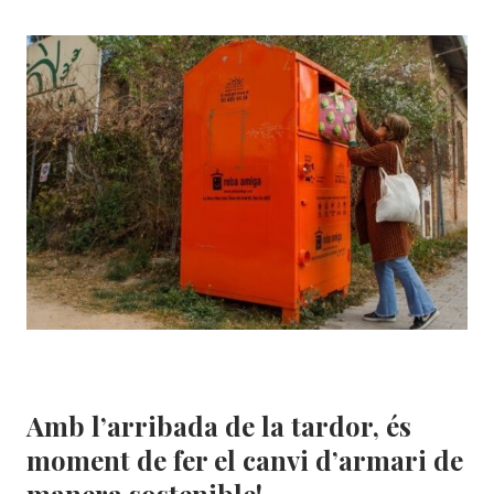
(I
LES
OPORTUNITATS)
DE
VENDRE
ROBA
DE
SEGONA
MÀ
A
INTERNET
Botigues
|
Mercats Segona Mà
|
Roba Amiga
|
Solidança
Amb l’arribada de la tardor, és
moment de fer el canvi d’armari de