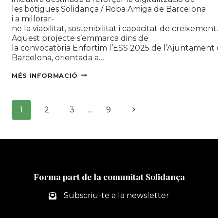
les botigues Solidança / Roba Amiga de Barcelona
i a millorar-
ne la viabilitat, sostenibilitat i capacitat de creixement
Aquest projecte s’emmarca dins de
la convocatòria Enfortim l’ESS 2025 de l’Ajuntament
Barcelona, orientada a…
SOLIDANÇA
MÉS INFORMACIÓ
IMPULSA
EL
Navegació
PROJECTE
Pàgina
1
2
3
…
9
SOLISHIFTDIGITAL
de
PER
següent
AVANÇAR
pàgines
CAP
A
UNA
GESTIÓ
Forma part de la comunitat Solidança
MÉS
EFICIENT,
Subscriu-te a la newsletter
TRANSPARENT
I