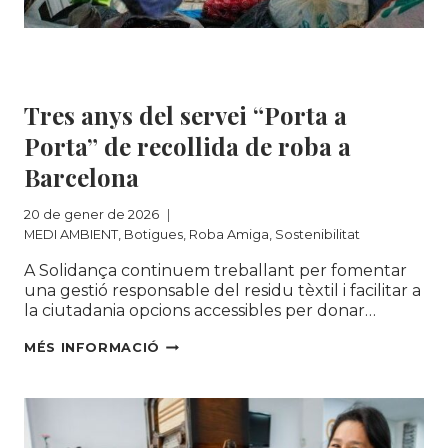
163.000
KG
DE
MEDI AMBIENT
|
Botigues
|
Roba Amiga
|
ROBA
Sostenibilitat
REUTILITZADA
Tres anys del servei “Porta a
Porta” de recollida de roba a
Barcelona
20 de gener de 2026
MEDI AMBIENT
,
Botigues
,
Roba Amiga
,
Sostenibilitat
A Solidança continuem treballant per fomentar
una gestió responsable del residu tèxtil i facilitar a
la ciutadania opcions accessibles per donar…
TRES ANYS DEL SERVEI “PORTA
MÉS INFORMACIÓ
A
PORTA”
DE RECOLLIDA DE
ROBA
A