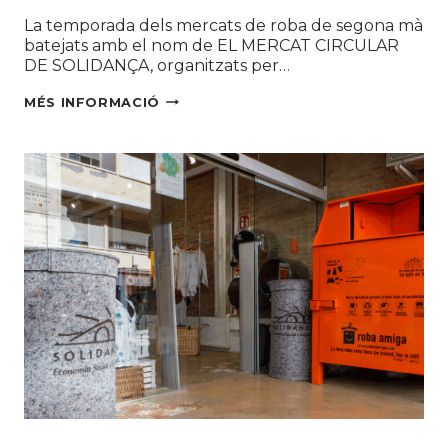
La temporada dels mercats de roba de segona mà
batejats amb el nom de EL MERCAT CIRCULAR
DE SOLIDANÇA, organitzats per…
FINALITZA
MÉS INFORMACIÓ
AMB
ÈXIT
LA
PRIMERA
TEMPORADA
DELS
MERCATS
DE
ROBA
DE
SEGONA
MÀ
DE
SOLIDANÇA
/
ROBA
AMIGA
Roba Amiga
|
Botigues