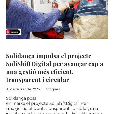
PRIMER
SEMESTRE
DE
2025
AMB
EL
PROGRAMA
ROBA
AMIGA
Botigues
Solidança impulsa el projecte
SoliShiftDigital per avançar cap a
una gestió més eficient,
transparent i circular
18 de febrer de 2025
Botigues
Solidança posa
en marxa el projecte SoliShiftDigital: Per
una gestió eficient, transparent i circular, una
iniciativa destinada a reforçar la digitalització de