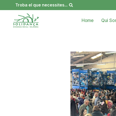
Vés
Troba el que necessites...
al
contingut
Home
Qui S