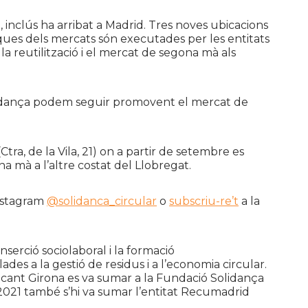
t, inclús ha arribat a Madrid. Tres noves ubicacions
ues dels mercats són executades per les entitats
a reutilització i el mercat de segona mà als
olidança podem seguir promovent el mercat de
ra, de la Vila, 21) on a partir de setembre es
 mà a l’altre costat del Llobregat.
Instagram
@solidanca_circular
o
subscriu-re’t
a la
serció sociolaboral i la formació
ades a la gestió de residus i a l’economia circular.
cant Girona es va sumar a la Fundació Solidança
y 2021 també s’hi va sumar l’entitat Recumadrid