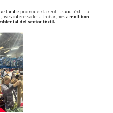
 també promouen la reutilització tèxtil i la
oves, interessades a trobar joies a
molt bon
biental del sector tèxtil.