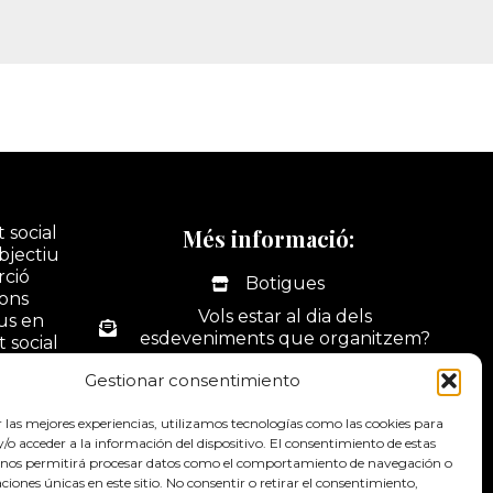
 social
Més informació:
bjectiu
rció
Botigues
ions
Vols estar al dia dels
ius en
esdeveniments que organitzem?
t social
tivitats
La nostra botiga online
Gestionar consentimiento
ó i
Portal web d'activitats
dus.
r las mejores experiencias, utilizamos tecnologías como las cookies para
Contacte
o acceder a la información del dispositivo. El consentimiento de estas
 nos permitirá procesar datos como el comportamiento de navegación o
Canal de denúncies
caciones únicas en este sitio. No consentir o retirar el consentimiento,