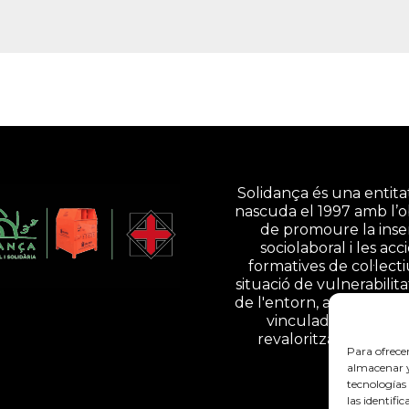
Solidança és una entitat
nascuda el 1997 amb l’o
de promoure la inse
sociolaboral i les acc
formatives de col·lect
situació de vulnerabilita
de l'entorn, a través d'ac
vinculades a la gesti
revalorització de resi
Para ofrece
almacenar y/
tecnologías
las identifi