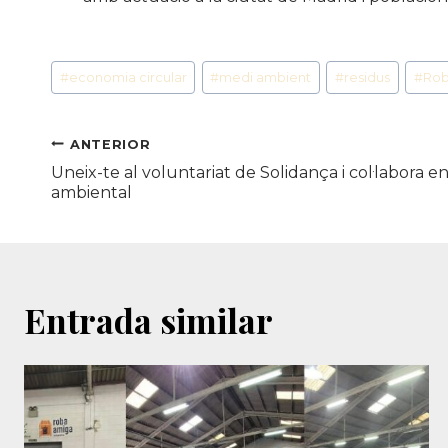
Etiquetes
#
economia circular
#
medi ambient
#
residus
#
Ro
d'entrada
Navegació
ANTERIOR
Uneix-te al voluntariat de Solidança i col·labora en 
d'entrades
ambiental
Entrada similar