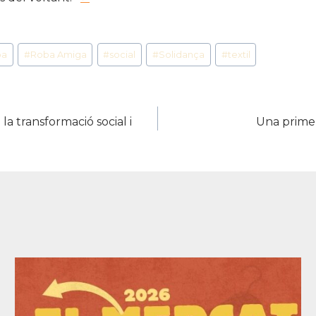
ba
#
Roba Amiga
#
social
#
Solidança
#
textil
la transformació social i
Una primer