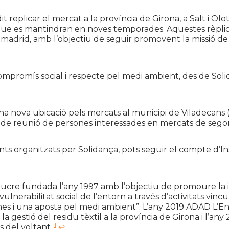
it replicar el mercat a la província de Girona, a Salt i Olo
que es mantindran en noves temporades. Aquestes rèpliq
adrid, amb l’objectiu de seguir promovent la missió de l
compromís social i respecte pel medi ambient, des de S
a nova ubicació pels mercats al municipi de Viladecans (Ct
 de reunió de persones interessades en mercats de segona
ents organitzats per Solidança, pots seguir el compte d’
lucre fundada l’any 1997 amb l’objectiu de promoure la in
lnerabilitat social de l’entorn a través d’activitats vincul
s i una aposta pel medi ambient”. L’any 2019 ADAD L’En
a gestió del residu tèxtil a la província de Girona i l’an
1
s del voltant.
↩︎