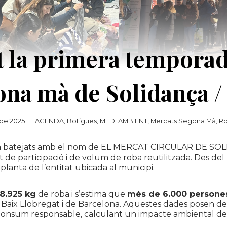
it la primera temporad
ona mà de Solidança 
 de 2025
AGENDA
,
Botigues
,
MEDI AMBIENT
,
Mercats Segona Mà
,
Ro
 batejats amb el nom de EL MERCAT CIRCULAR DE SOLIDA
de participació i de volum de roba reutilitzada. Des del 
 planta de l’entitat ubicada al municipi.
 8.925 kg
de roba i s’estima que
més de 6.000 persones
 Baix Llobregat i de Barcelona. Aquestes dades posen de 
consum responsable, calculant un impacte ambiental de 2