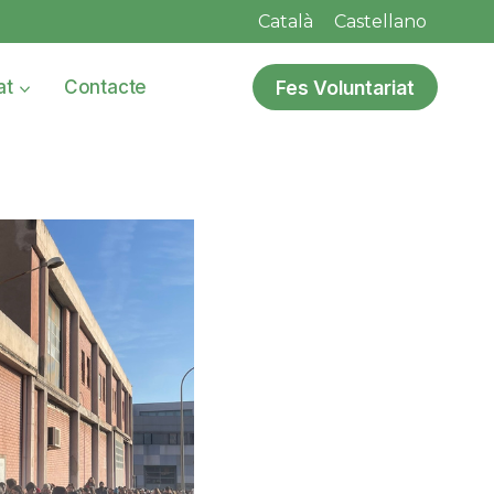
Català
Castellano
Fes Voluntariat
at
Contacte