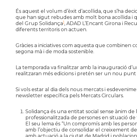
És aquest el volum d’èxit d’acollida, que s’ha decid
que han sigut rebudes amb molt bona acollida i 
1
del Grup Solidança
, ADAD L’Encant Girona i Recum
diferents territoris on actuen.
Gràcies a iniciatives com aquesta que combinen 
segona mà i de moda sostenible.
La temporada va finalitzar amb la inauguració d’un
realitzaran més edicions i pretén ser un nou punt
Si vols estar al dia dels nous mercats i esdevenim
newsletter específica pels Mercats Circulars.
Solidança és una entitat social sense ànim de 
professionalitzada de persones en situació de vu
El seu lema és “Un compromís amb les persone
amb l’objectiu de consolidar el creixement de l
amb actuació a la ciutat de Madrid i poblacion