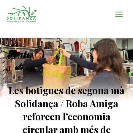
Vés
al
contingut
Les botigues de segona mà
Solidança / Roba Amiga
reforcen l’economia
circular amb més de