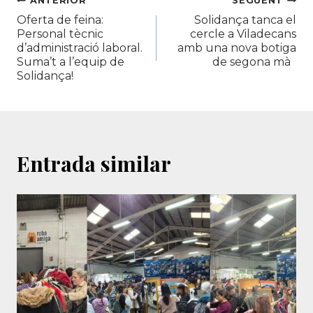
Navegació
ANTERIOR
SEGÜENT
Oferta de feina:
Solidança tanca el
d'entrades
Personal tècnic
cercle a Viladecans
d’administració laboral.
amb una nova botiga
Suma’t a l’equip de
de segona mà
Solidança!
Entrada similar