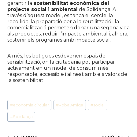
garantir la
sostenibilitat econòmica del
projecte social i ambiental
de Solidança. A
través d’aquest model, es tanca el cercle: la
recollida, la preparació per a la reutilització i la
comercialització permeten donar una segona vida
als productes, reduir l’impacte ambiental i, alhora,
sostenir els programes amb impacte social.
A més, les botigues esdevenen espais de
sensibilització, on la ciutadania pot participar
activament en un model de consum més
responsable, accessible i alineat amb els valors de
la sostenibilitat.
Etiquetes
#
economia circular
#
Roba Amiga
#
social
d'entrada
#
Solidança