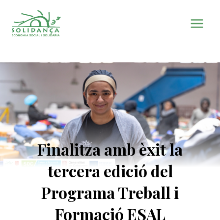
Vés
al
contingut
Finalitza amb èxit la
tercera edició del
Programa Treball i
Formació ESAL