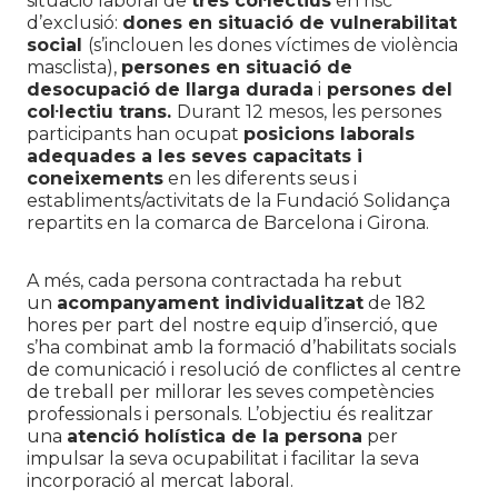
situació laboral de
tres col·lectius
en risc
d’exclusió:
dones en situació de vulnerabilitat
social
(s’inclouen les dones víctimes de violència
masclista),
persones en situació de
desocupació
de llarga durada
i
persones del
col·lectiu trans.
Durant 12 mesos, les persones
participants han ocupat
posicions laborals
adequades a les seves capacitats i
coneixements
en les diferents seus i
establiments/activitats de la Fundació Solidança
repartits en la comarca de Barcelona i Girona.
A més, cada persona contractada ha rebut
un
acompanyament individualitzat
de 182
hores per part del nostre equip d’inserció, que
s’ha combinat amb la formació d’habilitats socials
de comunicació i resolució de conflictes al centre
de treball per millorar les seves competències
professionals i personals. L’objectiu és realitzar
una
atenció holística de la persona
per
impulsar la seva ocupabilitat i facilitar la seva
incorporació al mercat laboral.