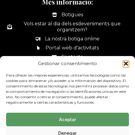
Més informació:
Botigues
Vols estar al dia dels esdeveniments que
organitzem?
La nostra botiga online
Portal web d'activitats
Contacte
Gestionar consentimiento
Canal de denúncies
Para ofrecer las mejores experiencias, utilizamos tecnologías como las
cookies para almacenar y/o acceder a la información del dispositivo. El
consentimiento de estas tecnologías nos permitirá procesar datos como
el comportamiento de navegación o las identificaciones únicas en este
sitio. No consentir o retirar el consentimiento, puede afectar
93 685 44 34
negativamente a ciertas características y funciones.
Aceptar
Denegar