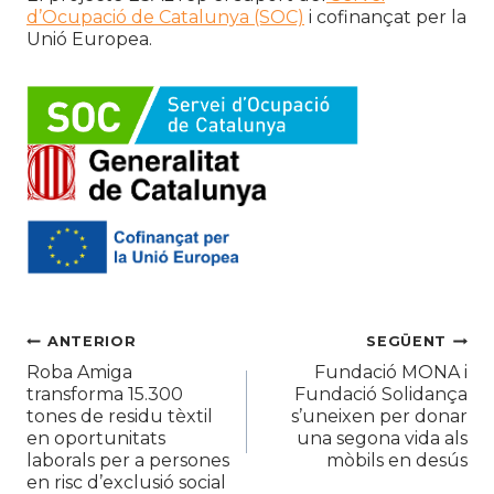
d’Ocupació de Catalunya (SOC)
i cofinançat per la
Unió Europea.
Navegació
ANTERIOR
SEGÜENT
Roba Amiga
Fundació MONA i
d'entrades
transforma 15.300
Fundació Solidança
tones de residu tèxtil
s’uneixen per donar
en oportunitats
una segona vida als
laborals per a persones
mòbils en desús
en risc d’exclusió social