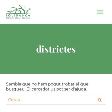
Vés
al
contingut
districtes
Sembla que no hem pogut trobar el que
busqueu. El cercador us pot ser d'ajuda.
Cerca: