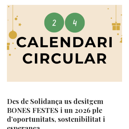
I
CELEBRAR:
EL
REPTE
D’UNES
FESTES
RESPONSABLES
Solidança
Des de Solidança us desitgem
BONES FESTES i un 2026 ple
d’oportunitats, sostenibilitat i
esperança