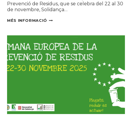
Prevenció de Residus, que se celebra del 22 al 30
de novembre, Solidança…
CALCULA
MÉS INFORMACIÓ
EL
TEU
IMPACTE
POSITIU
AMB
LA
CAMPANYA
WASTE
WATCHERS
IMPULSADA
PER
AERESS
Educació ambiental
|
Mercats Segona Mà
|
Sostenibilitat