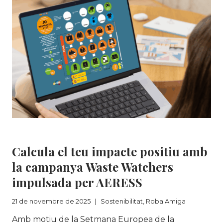
QUARTA
EDICIÓ
DEL
MERCAT
DE
SEGONA
MÀ
DE
LA
DEIXALLERIA
DE
VILADECANS!
Sostenibilitat
|
Roba Amiga
Calcula el teu impacte positiu amb
la campanya Waste Watchers
impulsada per AERESS
21 de novembre de 2025
Sostenibilitat
,
Roba Amiga
Amb motiu de la Setmana Europea de la