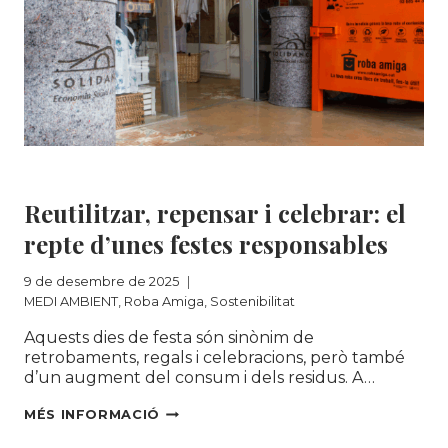
MEDI AMBIENT
|
Roba Amiga
|
Sostenibilitat
Reutilitzar, repensar i celebrar: el
repte d’unes festes responsables
9 de desembre de 2025
MEDI AMBIENT
,
Roba Amiga
,
Sostenibilitat
Aquests dies de festa són sinònim de
retrobaments, regals i celebracions, però també
d’un augment del consum i dels residus. A…
REUTILITZAR,
MÉS INFORMACIÓ
REPENSAR