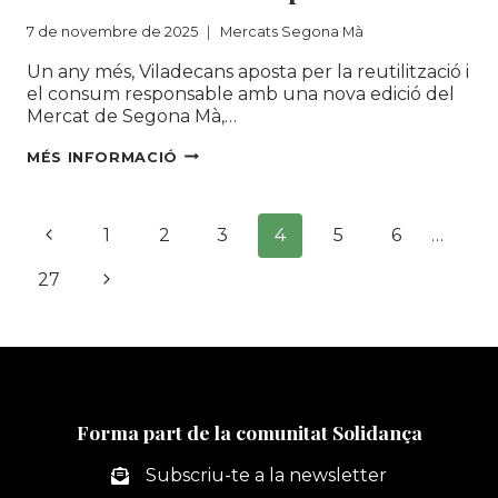
7 de novembre de 2025
Mercats Segona Mà
Un any més, Viladecans aposta per la reutilització i
el consum responsable amb una nova edició del
Mercat de Segona Mà,…
TORNA
MÉS INFORMACIÓ
EL
MERCAT
Navegació
DE
Pàgina
1
2
3
4
5
6
…
SEGONA
de
MÀ
anterior
Pàgina
27
DE
pàgines
VILADECANS:
següent
MÉS
CIRCULARITAT,
MÉS
SOSTENIBILITAT
I
Forma part de la comunitat Solidança
MÉS
OPORTUNITATS
Subscriu-te a la newsletter