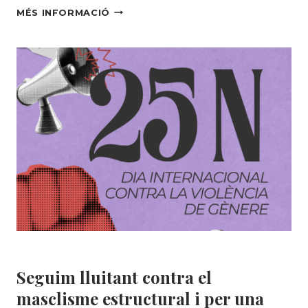
TORNA
MÉS INFORMACIÓ
EL
MERCAT
SOLIDARI
DE
JOGUINES
DE
SEGONA
MÀ
A
LA
NAU
DE
SOLIDANÇA!
Solidança
Seguim lluitant contra el
masclisme estructural i per una