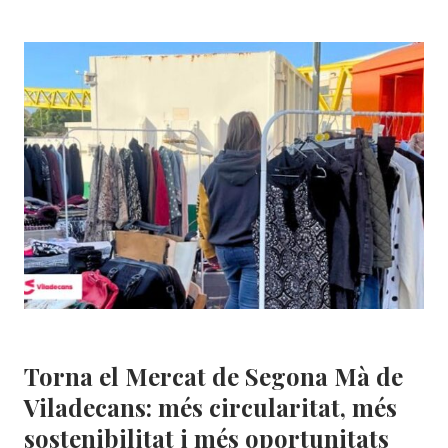
SOCIAL
2025
DE
SOLIDANÇA:
TRANSPARÈNCIA,
COMPROMÍS
I
IMPACTE
REAL
Mercats Segona Mà
Torna el Mercat de Segona Mà de
Viladecans: més circularitat, més
sostenibilitat i més oportunitats