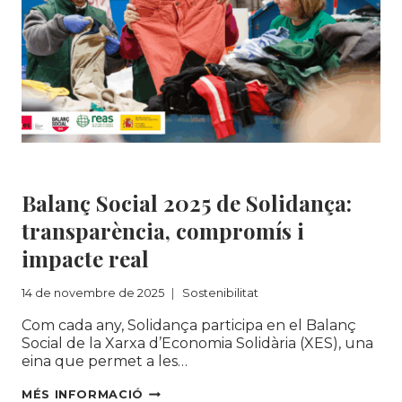
DE
RESIDUS
2025
AMB
ACTIVITATS
PER
FOMENTAR
LA
REUTILITZACIÓ
I
Sostenibilitat
LA
Balanç Social 2025 de Solidança:
CIRCULARITAT.
transparència, compromís i
impacte real
14 de novembre de 2025
Sostenibilitat
Com cada any, Solidança participa en el Balanç
Social de la Xarxa d’Economia Solidària (XES), una
eina que permet a les…
BALANÇ
MÉS INFORMACIÓ