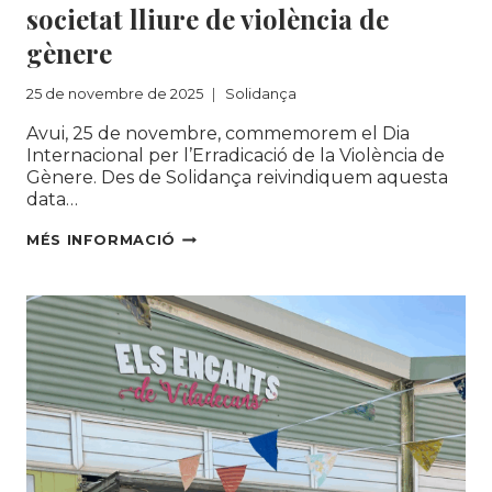
societat lliure de violència de
gènere
25 de novembre de 2025
Solidança
Avui, 25 de novembre, commemorem el Dia
Internacional per l’Erradicació de la Violència de
Gènere. Des de Solidança reivindiquem aquesta
data…
SEGUIM
MÉS INFORMACIÓ
LLUITANT
CONTRA
EL
MASCLISME
ESTRUCTURAL
I
PER
UNA
SOCIETAT
LLIURE
DE