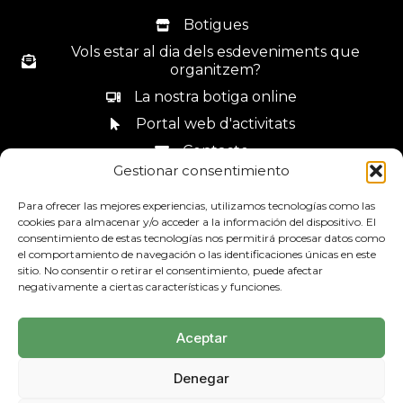
Botigues
Vols estar al dia dels esdeveniments que
organitzem?
La nostra botiga online
Portal web d'activitats
Contacte
Gestionar consentimiento
Canal de denúncies
Para ofrecer las mejores experiencias, utilizamos tecnologías como las
cookies para almacenar y/o acceder a la información del dispositivo. El
consentimiento de estas tecnologías nos permitirá procesar datos como
el comportamiento de navegación o las identificaciones únicas en este
sitio. No consentir o retirar el consentimiento, puede afectar
93 685 44 34
negativamente a ciertas características y funciones.
Aceptar
Denegar