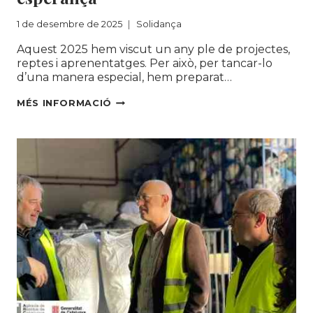
1 de desembre de 2025
Solidança
Aquest 2025 hem viscut un any ple de projectes,
reptes i aprenentatges. Per això, per tancar-lo
d’una manera especial, hem preparat…
DES
MÉS INFORMACIÓ
DE
SOLIDANÇA
US
DESITGEM
BONES
FESTES
I
UN
2026
PLE
D’OPORTUNITATS,
SOSTENIBILITAT
I
ESPERANÇA