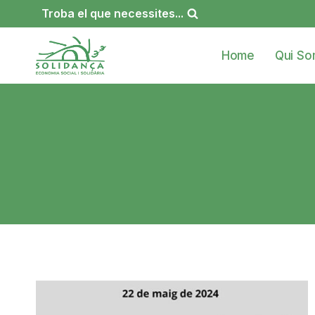
Vés
Troba el que necessites...
al
contingut
Home
Qui S