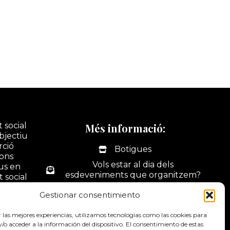
 social
Més informació:
bjectiu
rció
Botigues
ions
Vols estar al dia dels
ius en
esdeveniments que organitzem?
t social
tivitats
La nostra botiga online
Gestionar consentimiento
ó i
Portal web d'activitats
dus.
r las mejores experiencias, utilizamos tecnologías como las cookies para
Contacte
o acceder a la información del dispositivo. El consentimiento de estas