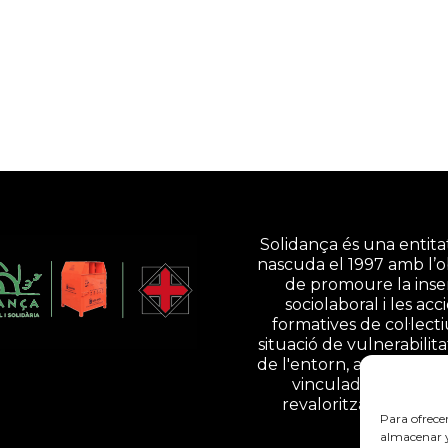
Solidança és una entitat
nascuda el 1997 amb l’o
de promoure la inse
sociolaboral i les acc
formatives de col·lect
situació de vulnerabilita
de l'entorn, a través d'ac
vinculades a la gesti
revalorització de resi
Para ofrece
almacenar y/