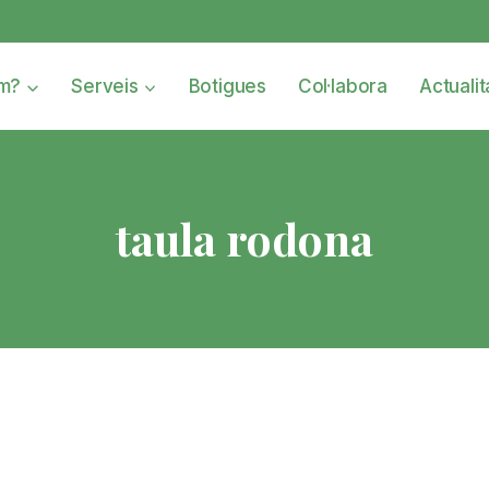
om?
Serveis
Botigues
Col·labora
Actualit
taula rodona