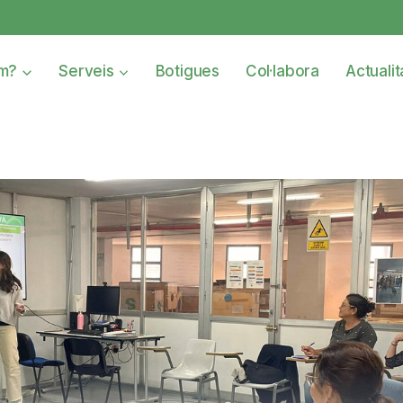
om?
Serveis
Botigues
Col·labora
Actualit