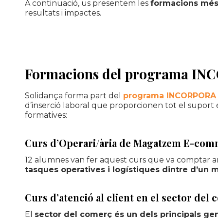
A continuació, us presentem les
formacions més 
resultats i impactes.
Formacions del programa I
Solidança forma part del
programa INCORPORA d
d’inserció laboral que proporcionen tot el suport 
formatives:
C
urs d’Operari/ària de Magatzem E-
com
12 alumnes van fer aquest curs que va comptar a
tasques operatives i logístiques dintre d’un
Curs d’atenció al client en el sector del 
El
sector del comerç és un dels principals ge