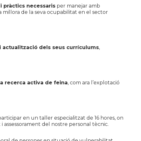
i pràctics necessaris
per manejar amb
 millora de la seva ocupabilitat en el sector
i actualització dels seus currículums
,
la recerca activa de feina
, com ara l’explotació
rticipar en un taller especialitzat de 16 hores, on
 i assessorament del nostre personal tècnic.
oral de persones en situació de vulnerabilitat