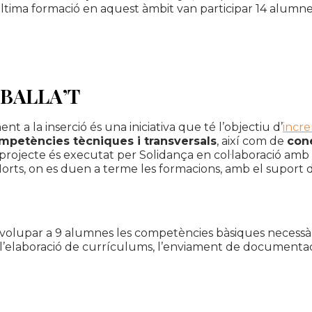
L’última formació en aquest àmbit van participar 14 alumn
EBALLA’T
 a la inserció és una iniciativa que té l’objectiu d’
incre
mpetències tècniques i transversals
, així com de
cone
est projecte és executat per Solidança en col·laboració a
rts, on es duen a terme les formacions, amb el suport d
volupar a 9 alumnes les competències bàsiques necessà
 l’elaboració de currículums, l’enviament de documentació