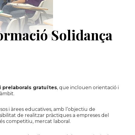
Formació Solidança
 prelaborals gratuïtes
, que inclouen orientació i
àmbit.
sos i àrees educatives, amb l’objectiu de
sibilitat de realitzar pràctiques a empreses del
més competitiu, mercat laboral.