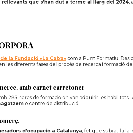
rellevants que s’han dut a terme al llarg del 2024
,
NCORPORA
e la Fundació «La Caixa»
com a Punt Formatiu. Des de
en les diferents fases del procés de recerca i formació d
merce
, amb carnet
carretoner
mb 285 hores de formació on van adquirir les
habilitats 
 magatzem
o centre de distribució.
comerç.
neradors d’ocupació a Catalunya
, fet que subratlla l