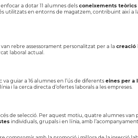
 enfocar a dotar 11 alumnes dels
coneixements teòrics 
és utilitzats en entorns de magatzem, contribuint així a la
 van rebre assessorament personalitzat per a la
creació 
cat laboral actual.
c va guiar a 16 alumnes en l’ús de diferents
eines per a 
ínia i la cerca directa d’ofertes laborals a les empreses.
océs de selecció. Per aquest motiu, quatre alumnes van pa
istes
individuals, grupals i en línia, amb l’acompanyament
e compromís amb la promoció i millora de la inserció lab