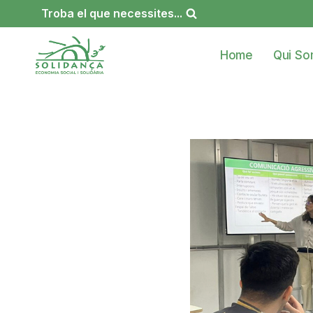
Vés
Troba el que necessites...
al
contingut
Home
Qui S