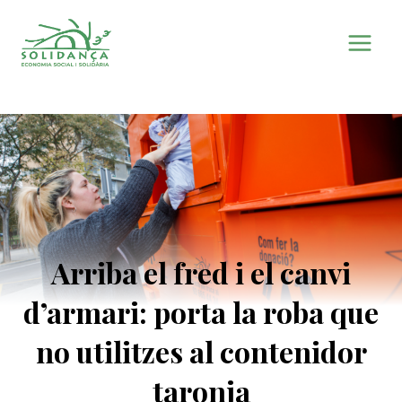
Vés
al
contingut
Arriba el fred i el canvi
d’armari: porta la roba que
no utilitzes al contenidor
taronja