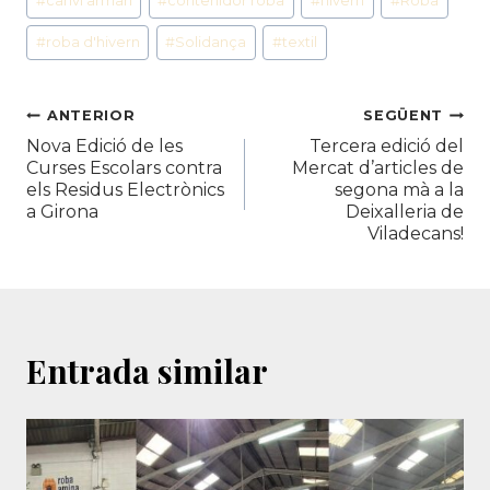
#
canvi armari
#
contenidor roba
#
hivern
#
Roba
d'entrada
#
roba d'hivern
#
Solidança
#
textil
Navegació
ANTERIOR
SEGÜENT
Nova Edició de les
Tercera edició del
d'entrades
Curses Escolars contra
Mercat d’articles de
els Residus Electrònics
segona mà a la
a Girona
Deixalleria de
Viladecans!
Entrada similar