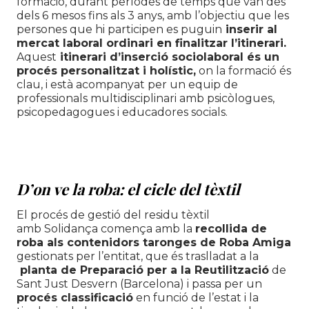
formació, durant períodes de temps que van des
dels 6 mesos fins als 3 anys, amb l’objectiu que les
persones que hi participen es puguin
inserir al
mercat laboral ordinari en finalitzar l’itinerari.
Aquest
itinerari d’inserció sociolaboral és un
procés personalitzat i holístic,
on la formació és
clau, i està acompanyat per un equip de
professionals multidisciplinari amb psicòlogues,
psicopedagogues i educadores socials.
D’on ve la roba: el cicle del tèxtil
El procés de gestió del residu tèxtil
amb Solidança comença amb la
recollida de
roba als contenidors taronges de Roba Amiga
gestionats per l’entitat, que és traslladat a la
planta de Preparació per a la Reutilització
de
Sant Just Desvern (Barcelona) i passa per un
procés classificació
en funció de l’estat i la