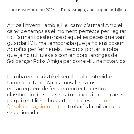
4 de novembre de 2024
Roba Amiga
,
Uncategorized @ca
Arriba l’hivern i, amb ell, el canvi d’armari! Amb el
canvi de temps és el moment perfecte per regirar
tot l’armari i desfer-nos d’aquelles peces que vam
guardar l’última temporada que ja no ens posem.
Aprofita per fer neteja, i recorda portar la roba
que ja no utilitzes als contenidors taronges de
Solidança/ Roba Amiga per donar-li una nova vida!
La roba en desús té el seu lloc al contenidor
taronja de Roba Amiga: nosaltres ens
encarreguem de fer una correcta gestió i
classificació dels teus residus tèxtils i tot el que es
pugui reutilitzar ho portarem a les
botigues
(
@solidanca_circular,)
on trobaràs la millor roba
seleccionada.