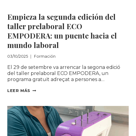
Formación
Empieza la segunda edición del
taller prelaboral ECO
EMPODERA: un puente hacia el
mundo laboral
03/10/2025
Formación
El 29 de setembre va arrencar la segona edició
del taller prelaboral ECO EMPODERA, un
programa gratuït adreçat a persones a…
EMPIEZA
LEER MÁS
LA
SEGUNDA
EDICIÓN
DEL
TALLER
PRELABORAL
ECO