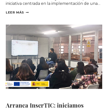
iniciativa centrada en la implementación de una…
JORNADA
LEER MÁS
INSERTIC:
CÓMO
MEJORAR
EL
ACOMPAÑAMIENTO
DE
LAS
PERSONAS
A
TRAVÉS
DE
LA
DIGITALIZACIÓN
DE
LAS
EMPRESAS
DE
Formación
INSERCIÓN
Arranca InserTIC: iniciamos