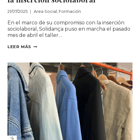
21/07/2025
Area Social
,
Formación
En el marco de su compromiso con la inserción
sociolaboral, Solidança puso en marcha el pasado
mes de abril el taller…
FINALIZA
LEER MÁS
CON
ÉXITO
EL
TALLER
PRELABORAL
«ECO
EMPODERA»
PARA
LA
INSERCIÓN
SOCIOLABORAL