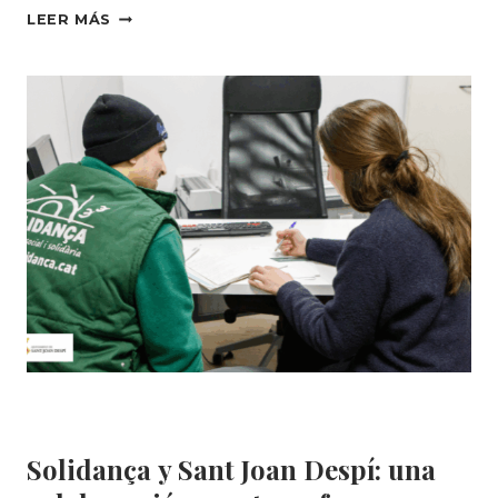
EL
LEER MÁS
COMPROMISO
EMPRESARIAL
DE
J.MATA
IMPULSA
LA
INSERCIÓN
LABORAL
A SOLIDANÇA
Educación ambiental
|
Formación
|
Solidança
|
Sostenibilidad
Solidança y Sant Joan Despí: una