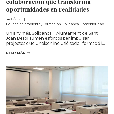
colaboración que transforma
oportunidades en realidades
14/10/2025
Educación ambiental
,
Formación
,
Solidança
,
Sostenibilidad
Un any més, Solidança i l’Ajuntament de Sant
Joan Despí sumen esforços per impulsar
projectes que uneixen inclusió social, formació i…
SOLIDANÇA Y
LEER MÁS
SANT
JOAN
DESPÍ:
UNA
COLABORACIÓN
QUE
TRANSFORMA
OPORTUNIDADES
EN
REALIDADES