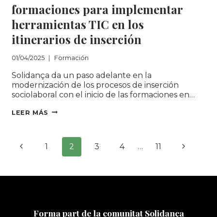
formaciones para implementar
herramientas TIC en los
itinerarios de inserción
01/04/2025
Formación
Solidança da un paso adelante en la
modernización de los procesos de inserción
sociolaboral con el inicio de las formaciones en…
ARRANCA
LEER MÁS
INSERTIC:
INICIAMOS
Navegación
FORMACIONES
Página
Siguiente
1
2
3
4
…
11
PARA
de
IMPLEMENTAR
anterior
página
HERRAMIENTAS
página
TIC
EN
LOS
ITINERARIOS
Forma part de la comunitat Solidança