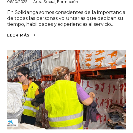
06/10/2025
Area Social
,
Formación
En Solidança somos conscientes de la importancia
de todas las personas voluntarias que dedican su
tiempo, habilidades y experiencias al servicio…
EL
LEER MÁS
VALOR
DEL
VOLUNTARIAT:
UNA
PEÇA
CLAU
PER
TRANSFORMAR
VIDES
I
GENERAR
OPORTUNITATS