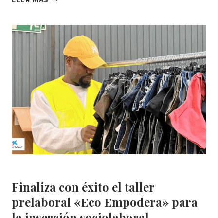
LEER MÁS
LA
FORMACIÓN
EN
ECODISEÑO
Y
UPCYCLING:
CREATIVIDAD,
APRENDIZAJE
Y
OPORTUNIDADES
Area Social
|
Formación
Finaliza con éxito el taller
prelaboral «Eco Empodera» para
la inserción sociolaboral