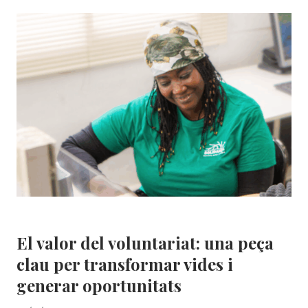
DE
FORMACIÓN SOLIDANÇA:
EL
ESPACIO
DE
FORMACIÓN
QUE
IMPULSA
TU
EMPRESA
Area Social
|
Formación
El valor del voluntariat: una peça
clau per transformar vides i
generar oportunitats