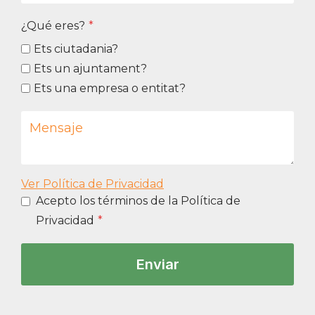
o
¿Qué eres?
*
t
i
Ets ciutadania?
v
o
Ets un ajuntament?
d
Ets una empresa o entitat?
e
l
a
c
o
n
s
Ver Política de Privacidad
u
Acepto los términos de la Política de
l
Privacidad
*
t
a
?
Enviar