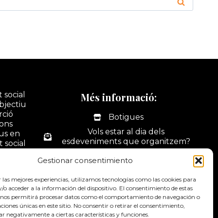
 social
Més informació:
bjectiu
rció
Botigues
ions
Vols estar al dia dels
ius en
esdeveniments que organitzem?
t social
tivitats
La nostra botiga online
Gestionar consentimiento
ó i
Portal web d'activitats
dus.
r las mejores experiencias, utilizamos tecnologías como las cookies para
Contacte
o acceder a la información del dispositivo. El consentimiento de estas
 nos permitirá procesar datos como el comportamiento de navegación o
Canal de denúncies
caciones únicas en este sitio. No consentir o retirar el consentimiento,
ar negativamente a ciertas características y funciones.