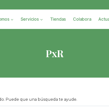
omos
Servicios
Tiendas
Colabora
Actua
PxR
do. Puede que una búsqueda te ayude.