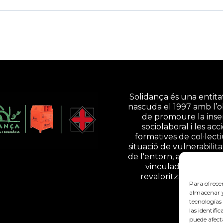
Solidança és una entitat
nascuda el 1997 amb l’o
de promoure la inse
sociolaboral i les acc
formatives de col·lect
situació de vulnerabilita
de l'entorn, a través d'ac
vinculades a la gesti
revalorització de resi
Para ofrece
almacenar y/
tecnologías
las identifi
puede afect