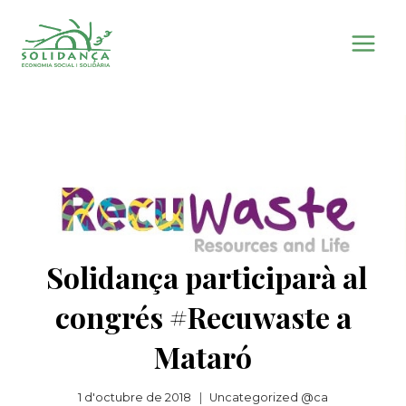
Vés
al
contingut
Solidança participarà al
congrés #Recuwaste a
Mataró
1 d'octubre de 2018
Uncategorized @ca