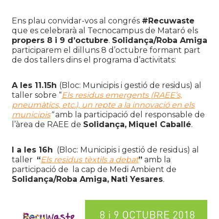
Ens plau convidar-vos al congrés
#Recuwaste
que es celebrarà al Tecnocampus de Mataró els
propers 8 i 9 d’octubre
.
Solidança/Roba Amiga
participarem el dilluns 8 d’octubre formant part
de dos tallers dins el programa d’activitats:
A les 11.15h
(Bloc: Municipis i gestió de residus) al
taller sobre “
Els residus emergents (RAEE’s,
pneumàtics, etc.), un repte a la innovació en els
municipis
”
amb la participació del responsable de
l’àrea de RAEE de
Solidança,
Miquel Caballé
.
I a les 16h
(Bloc: Municipis i gestió de residus) al
taller
“
Els residus tèxtils a debat
”
amb la
participació de
la cap de Medi Ambient de
Solidança/Roba Amiga,
Nati Yesares
.