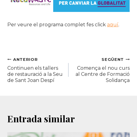
Per veure el programa complet fes click
aquí
.
Navegació
ANTERIOR
SEGÜENT
Continuen els tallers
Comença el nou curs
d'entrades
de restauració a la Seu
al Centre de Formació
de Sant Joan Despí
Solidança
Entrada similar