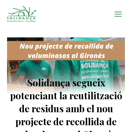
Vés
al
contingut
Solidança segueix
potenciant la reutilització
de residus amb el nou
projecte de recollida de