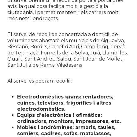
El servei oferirà una recollida porta a porta previ
avís, la qual cosa facilita molt la gestió a la
ciutadania, i permet mantenir els carrers molt
més nets i endreçats.
El servei de recollida concertada a domicili de
voluminosos abastarà els municipis de Aiguaviva,
Bescanó, Bordils, Canet d’Adri, Campllong, Cervià
de Ter, Flaçà, Fornells de la Selva, Juià, Llambilles,
Quart, Sant Andreu Salou, Sant Joan de Mollet,
Sant Julià de Ramis, Viladasens
Al servei es podran recollir:
Electrodomèstics grans: rentadores,
cuines, televisors, frigorífics i altres
electrodomèstics.
Equips d’electrònica i ofimàtica:
ordinadors, monitors, impressores, etc.
Mobles i andròmines: armaris, taules,
somiers, cadires, sofàs, matalassos,