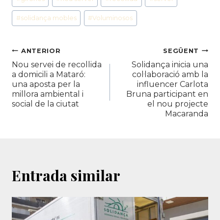
#
solidança mobles
#
Voluminosos
Navegació
ANTERIOR
SEGÜENT
Nou servei de recollida
Solidança inicia una
d'entrades
a domicili a Mataró:
col·laboració amb la
una aposta per la
influencer Carlota
millora ambiental i
Bruna participant en
social de la ciutat
el nou projecte
Macaranda
Entrada similar