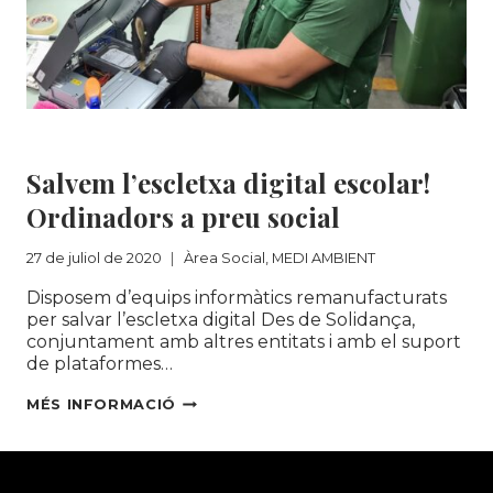
EN
PRÀCTIQUES
Àrea Social
|
MEDI AMBIENT
Salvem l’escletxa digital escolar!
Ordinadors a preu social
27 de juliol de 2020
Àrea Social
,
MEDI AMBIENT
Disposem d’equips informàtics remanufacturats
per salvar l’escletxa digital Des de Solidança,
conjuntament amb altres entitats i amb el suport
de plataformes…
SALVEM
MÉS INFORMACIÓ
L’ESCLETXA
DIGITAL
ESCOLAR!
ORDINADORS