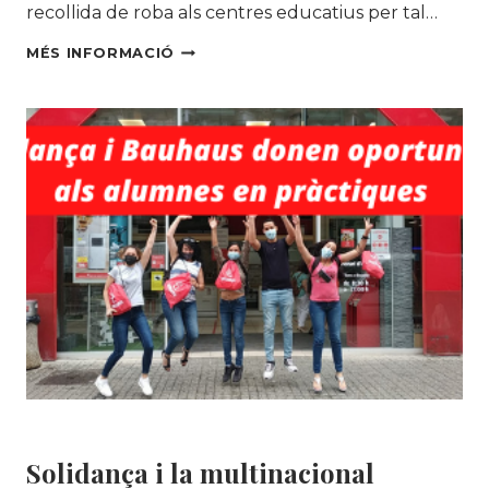
recollida de roba als centres educatius per tal…
TANQUEM
MÉS INFORMACIÓ
AMB
ÈXIT
EL
CURS
ESCOLAR
SENSIBILITZANT
A
MÉS
DE
570
ALUMNES
A
TRAVÉS
DE
LES
NOSTRES
CAMPANYES
Àrea Social
|
Uncategorized @ca
D’EDUCACIÓ
Solidança i la multinacional
AMBIENTAL