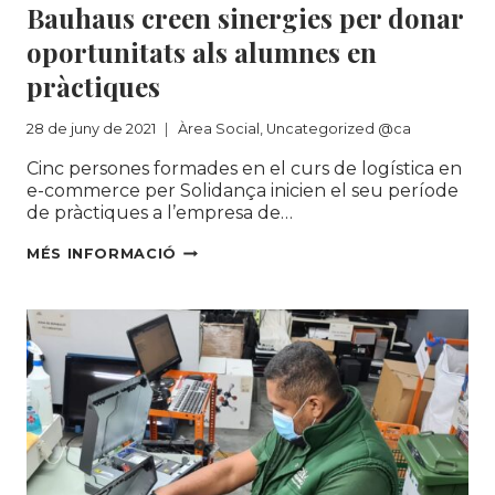
Bauhaus creen sinergies per donar
oportunitats als alumnes en
pràctiques
28 de juny de 2021
Àrea Social
,
Uncategorized @ca
Cinc persones formades en el curs de logística en
e-commerce per Solidança inicien el seu període
de pràctiques a l’empresa de…
SOLIDANÇA
MÉS INFORMACIÓ
I
LA
MULTINACIONAL
BAUHAUS
CREEN
SINERGIES
PER
DONAR
OPORTUNITATS
ALS
ALUMNES