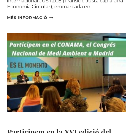
internacional JUST2CE (Transició Justa cap a una
Economia Circular), emmarcada en…
LA
MÉS INFORMACIÓ
CONFERÈNCIA
INTERNACIONAL
DE JUST2CE VISITA
LES
INSTAL·LACIONS
DE SOLIDANÇA COM
A
REFERENT
EN
L’ACCIÓ
SOCIOAMBIENTAL
I
L’ECONOMIA
CIRCULAR
Educació ambiental
|
Roba Amiga
Participem en la XVI edició del