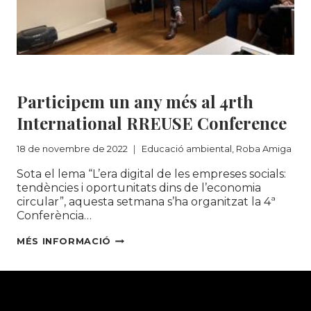
A
MADRID
Educació ambiental
|
Roba Amiga
Participem un any més al 4rth
International RREUSE Conference
18 de novembre de 2022
Educació ambiental
,
Roba Amiga
Sota el lema “L’era digital de les empreses socials:
tendències i oportunitats dins de l’economia
circular”, aquesta setmana s’ha organitzat la 4ª
Conferència…
PARTICIPEM
MÉS INFORMACIÓ
UN
ANY
MÉS
AL
4RTH