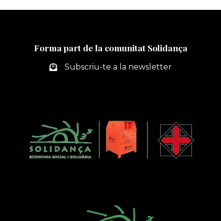
ÈXIT
EL
CURS
D’INSTAL·LACIÓ
Forma part de la comunitat Solidança
I
MANTENIMENT
Subscriu-te a la newsletter
DE
PLAQUES
FOTOVOLTAIQUES