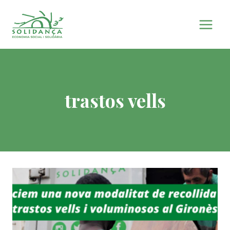
Vés
al
contingut
trastos vells