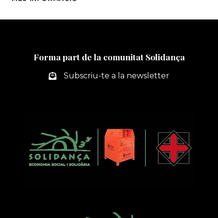
UNA
NOVA
MODALITAT
DE
RECOLLIDA
Forma part de la comunitat Solidança
DE
TRASTOS
Subscriu-te a la newsletter
VELLS
I
VOLUMINOSOS
AL
GIRONÈS