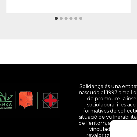
Solidança és una entitat
nascuda el 1997 amb l’o
de promoure la inse
sociolaboral i les acc
formatives de col·lect
situació de vulnerabilita
de l'entorn, a través d'ac
vinculades a la gesti
revalorització de resi