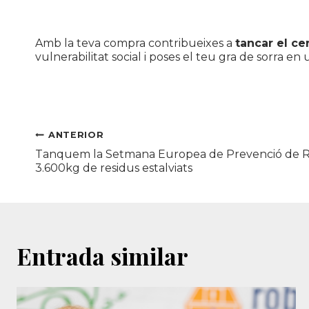
Amb la teva compra contribueixes a
tancar el ce
vulnerabilitat social i poses el teu gra de sorra 
Navegació
ANTERIOR
Tanquem la Setmana Europea de Prevenció de 
d'entrades
3.600kg de residus estalviats
Entrada similar