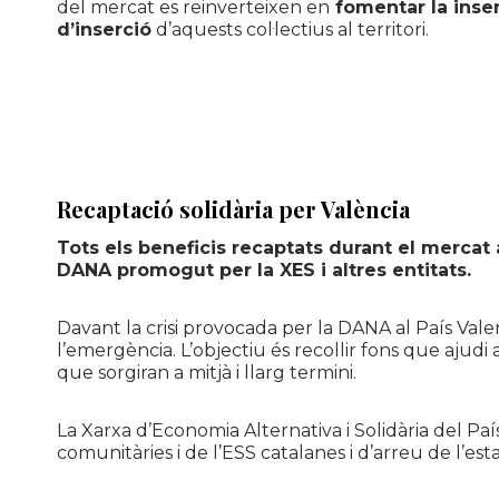
del mercat es reinverteixen en
fomentar la inserc
d’inserció
d’aquests col·lectius al territori.
Recaptació solidària per València
Tots els beneficis recaptats durant el mercat a
DANA promogut per la XES i altres entitats.
Davant la crisi provocada per la DANA al País Valenc
l’emergència. L’objectiu és recollir fons que ajudi 
que sorgiran a mitjà i llarg termini.
La Xarxa d’Economia Alternativa i Solidària del Pa
comunitàries i de l’ESS catalanes i d’arreu de l’e