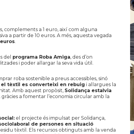
ros, complements a 1 euro, així com alguna
iva a partir de 10 euros. A més, aquesta vegada
 euros
.
és del
programa Roba Amiga
, des d’on
itzades i poder allargar la seva vida útil.
rar roba sostenible a preus accessibles, sinó
 tèxtil es converteixi en rebuig
i allargues la
unitat. Amb aquest propòsit,
Solidança estalvia
,
gràcies a fomentar l’economia circular amb la
ocial:
el projecte és impulsat per Solidança,
 sociolaboral de persones en situació
 residu tèxtil. Els recursos obtinguts amb la venda