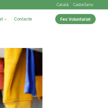
Català
Castellano
Fes Voluntariat
at
Contacte