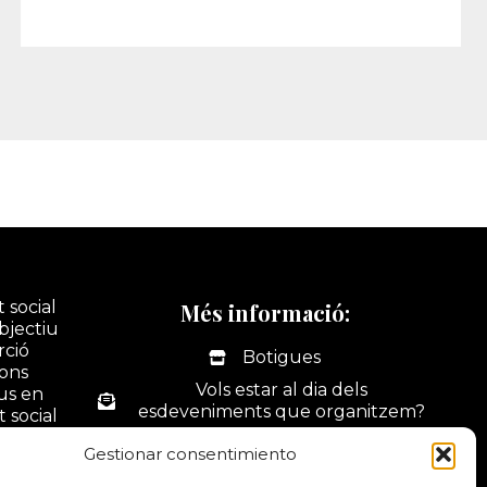
 social
Més informació:
bjectiu
rció
Botigues
ions
Vols estar al dia dels
ius en
esdeveniments que organitzem?
t social
tivitats
La nostra botiga online
Gestionar consentimiento
ó i
Portal web d'activitats
dus.