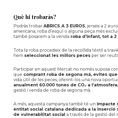
Què hi trobaràs?
Podràs trobar
ABRICS A 3 EUROS
, jerseis a 2 eu
americana, roba d’esquí o alguna peça més exclus
també posarem a la venda
roba d’infant, tot a 2
Tota la roba procedeix de la recollida tèxtil a trav
hem
seleccionat les millors peces
per ser reutil
Participar en aquest Mercat no només suposa comp
que
comprant roba de segona mà, evites que el
vida útil de les peces, oferint-los una nova oport
anualment 60.000 tones de CO₂ a l’atmosfera
gestió i venda de roba de segona mà.
A més, aquesta campanya també té un
impacte s
entitat social catalana dedicada a la inserció
de vulnerabilitat social
a través de la gestió del