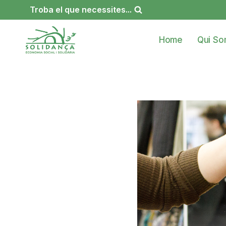
Vés
Troba el que necessites...
al
contingut
Home
Qui S