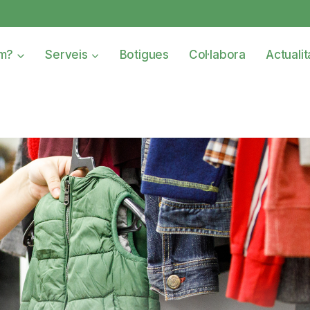
om?
Serveis
Botigues
Col·labora
Actualit