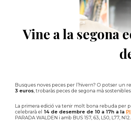
Vine a la segona e
d
Busques noves peces per l’hivern? O potser un re
3 euros
, trobaràs peces de segona mà sostenibles i
La primera edició va tenir molt bona rebuda per p
celebrarà el
14 de desembre de 10 a 17h a la
P
PARADA WALDEN i amb BUS
157
,
63
,
L50
,
L77
,
N12
.