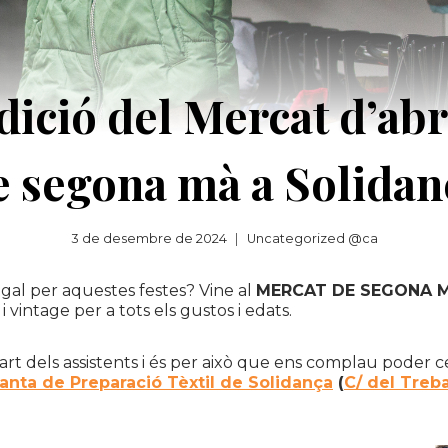
dició del Mercat d’abr
e segona mà a Solidan
3 de desembre de 2024
Uncategorized @ca
gal per aquestes festes? Vine al
MERCAT DE SEGONA MÀ
 vintage per a tots els gustos i edats.
art dels assistents i és per això que ens complau poder 
lanta de Preparació Tèxtil de Solidança
(
C/ del Treba