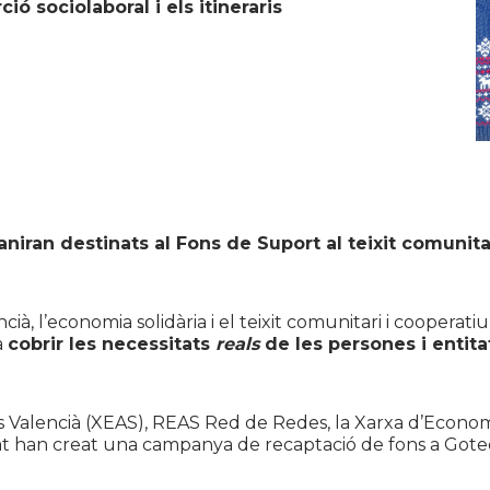
ió sociolaboral i els itineraris
niran destinats al Fons de Suport al teixit comunitar
ià, l’economia solidària i el teixit comunitari i cooperat
a
cobrir les necessitats
reals
de les persones i entit
ís Valencià (XEAS), REAS Red de Redes, la Xarxa d’Economi
stat han creat una campanya de recaptació de fons a Gote