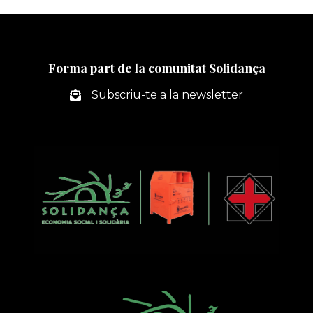
AL
FLEA
MARKET
DE
Forma part de la comunitat Solidança
GAVÀ
CON
Subscriu-te a la newsletter
UNA
EXPOSICIÓN
SOBRE
EL
CICLO
DE
LA
ROBA