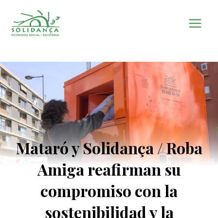
Saltar
al
contenido
Mataró y Solidança / Roba
Amiga reafirman su
compromiso con la
sostenibilidad y la