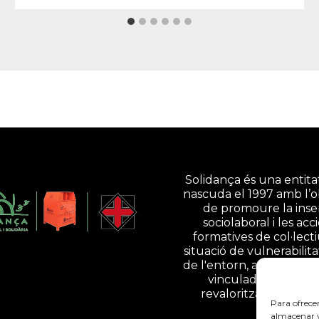
Solidança és una entitat
nascuda el 1997 amb l’o
de promoure la inse
sociolaboral i les acc
formatives de col·lect
situació de vulnerabilita
de l'entorn, a través d'ac
vinculades a la gesti
revalorització de resi
Para ofrece
almacenar y/