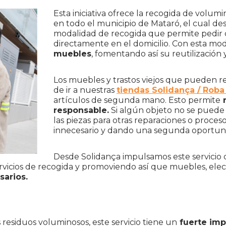
Esta iniciativa ofrece la recogida de volum
en todo el municipio de Mataró, el cual de
modalidad de recogida que permite pedir ci
directamente en el domicilio. Con esta mo
muebles
, fomentando así su reutilización
Los muebles y trastos viejos que pueden reu
de ir a nuestras
tiendas Solidança / Rob
artículos de segunda mano. Esto permite
r
responsable.
Si algún objeto no se puede r
las piezas para otras reparaciones o proces
innecesario y dando una segunda oportunid
Desde Solidança impulsamos este servicio c
servicios de recogida y promoviendo así que muebles, el
sarios.
 residuos voluminosos, este servicio tiene un
fuerte imp