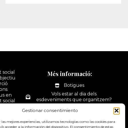
 social
Més informació:
bjectiu
rció
Botigues
ions
Vols estar al dia dels
ius en
esdeveniments que organitzem?
t social
tivitats
La nostra botiga online
Gestionar consentimiento
ó i
Portal web d'activitats
dus.
r las mejores experiencias, utilizamos tecnologías como las cookies para
Contacte
o acceder a la información del dispositivo. El consentimiento de estas