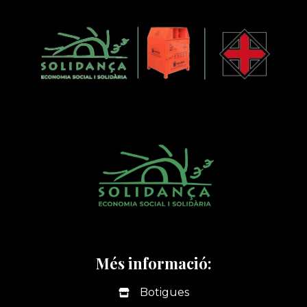
CONFIANZA,
LA
ADAPTABILIDAD
Y
LA
INTELIGENCIA
EMOCIONAL
DE
LAS
MUJERES
EN
GAMBIA
Més informació:
Botigues