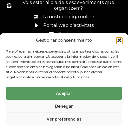
Vols estar al dia dels esdeveniments que
organitzem?
La nostra botiga online
Portal web d'activitats
Contacte
Gestionar consentimiento
Canal de denúncies
Para ofrecer las mejores experiencias, utilizamos tecnologías como las
cookies para almacenar y/o acceder a la información del dispositivo. El
consentimiento de estas tecnologías nos permitirá procesar datos como
el comportamiento de navegación o las identificaciones únicas en este
sitio. No consentir o retirar el consentimiento, puede afectar
93 685 44 34
negativamente a ciertas características y funciones.
Aceptar
Denegar
Avís Legal
Política de privadesa
Mapa web
Ver preferencias
Política de Cookies