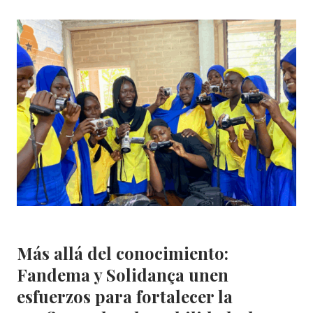
FORMACIÓN
EN
ECODISEÑO
Y
UPCYCLING:
CREATIVIDAD,
APRENDIZAJE
Y
OPORTUNIDADES
Area Social
|
Sin categorizar
Más allá del conocimiento:
Fandema y Solidança unen
esfuerzos para fortalecer la