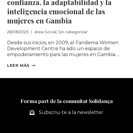
confianza, la adaptabilidad y la
inteligencia emocional de las
mujeres en Gambia
28/08/2025
Area Social
,
Sin categorizar
Desde sus inicios, en 2009, el Fandema Women
Development Centre ha sido un espacio de
empoderamiento para las mujeres en Gambia….
MÁS
LEER MÁS
ALLÁ
DEL
CONOCIMIENTO:
FANDEMA
Y
Forma part de la comunitat Solidança
SOLIDANÇA
UNEN
Subscriu-te a la newsletter
ESFUERZOS
PARA
FORTALECER
LA