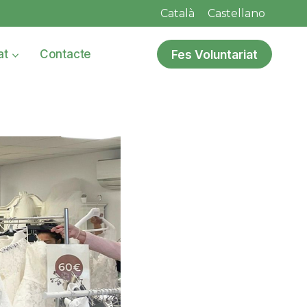
Català
Castellano
Fes Voluntariat
at
Contacte