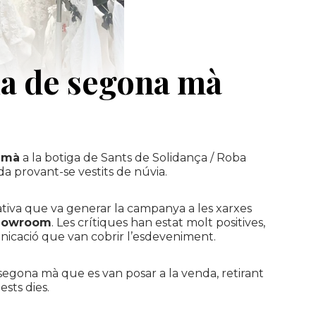
ia de segona mà
 mà
a la botiga de Sants de
Solidança
/ Roba
a provant-se vestits de núvia.
tativa que va generar la campanya a les xarxes
howroom
. Les crítiques han estat molt positives,
municació que van cobrir l’esdeveniment.
 segona mà que es van posar a la venda, retirant
sts dies.