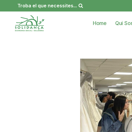
Vés
Troba el que necessites...
al
contingut
Home
Qui S