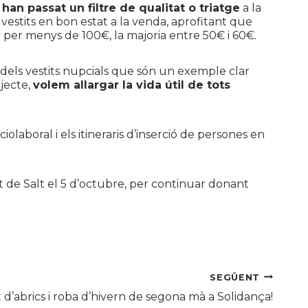
an passat un filtre de qualitat o triatge
a la
vestits en bon estat a la venda, aprofitant que
da per menys de
100€
, la majoria entre
50€
i
60€
.
s dels vestits nupcials que són un exemple clar
jecte,
volem allargar la vida útil de tots
laboral i els itineraris d’inserció de persones en
 de Salt el 5 d’octubre, per continuar donant
SEGÜENT
 d’abrics i roba d’hivern de segona mà a Solidança!