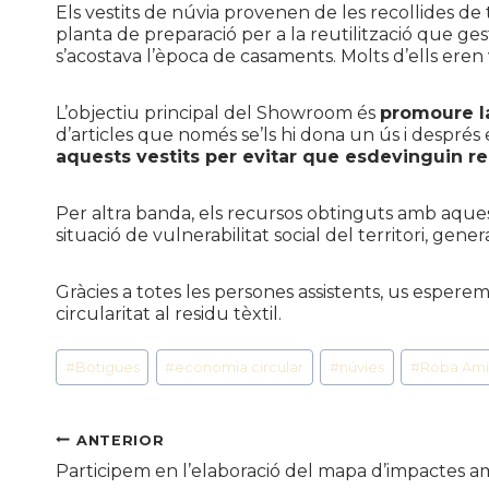
Els vestits de núvia provenen de les recollides de
planta de preparació per a la reutilització que ge
s’acostava l’època de casaments. Molts d’ells ere
L’objectiu principal del
Showroom
és
promoure la
d’articles que només se’ls hi dona un ús i despré
aquests vestits per evitar que esdevinguin re
Per altra banda, els recursos obtinguts amb aquest
situació de vulnerabilitat social del territori, gen
Gràcies a totes les persones assistents, us espere
circularitat al residu tèxtil.
Etiquetes
#
Botigues
#
economia circular
#
núvies
#
Roba Am
d'entrada
Navegació
ANTERIOR
Participem en l’elaboració del mapa d’impactes am