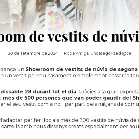
oom de vestits de núv
30 de setembre de 2024
Roba Amiga
,
Uncategorized @ca
idança
un
Showroom
de vestits de núvia de segona
 un vestit pel seu casament o simplement passar la tard
 dissabte 28 durant tot el dia
. Gràcies a la gran expec
mb
més de 500 persones que van poder gaudir del
S
bar el seu vestit com si no, i per part dels mitjans de co
d’adaptar per fer lloc als més de 200 vestits de núvia de
t cartells amb nous dissenys creats especialment per aque