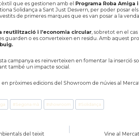
 tèxtil que es gestionen amb el
Programa Roba Amiga i h
stiona
Solidança
a Sant Just Desvern, per poder posar els 
n vestits de primeres marques que es van posar a la ven
 reutilització i l’economia circular
, sobretot en el ca
s es guarden o es converteixen en residu. Amb aquest pro
buig.
a campanya es reinverteixen en fomentar la inserció socio
erant també un impacte social.
m en pròximes edicions del
Showroom
de núvies al Mercat
iga
#
Segona mà
#
showroom
#
Solidança
bientals del teixit
Vine al Mercat