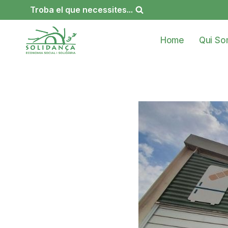
Vés
Troba el que necessites...
al
contingut
Home
Qui S