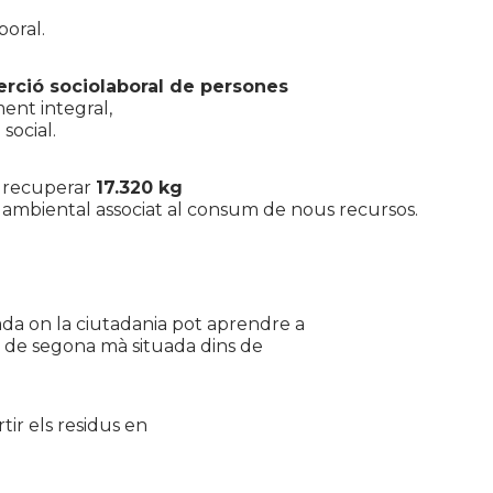
boral.
erció sociolaboral de persones
ent integral,
 social.
 recuperar
17.320 kg
e ambiental associat al consum de nous recursos.
ada on la ciutadania pot aprendre a
s de segona mà situada dins de
ir els residus en