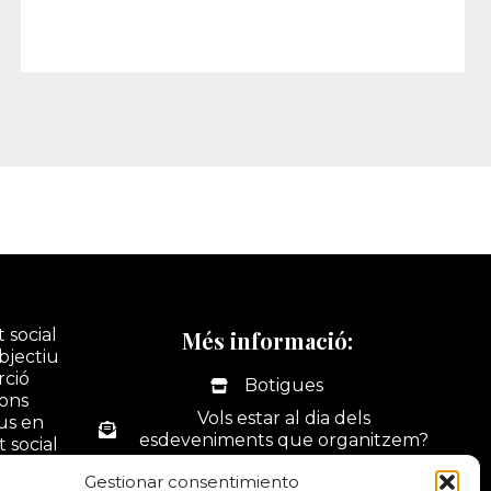
 social
Més informació:
bjectiu
rció
Botigues
ions
Vols estar al dia dels
ius en
esdeveniments que organitzem?
t social
tivitats
La nostra botiga online
Gestionar consentimiento
ó i