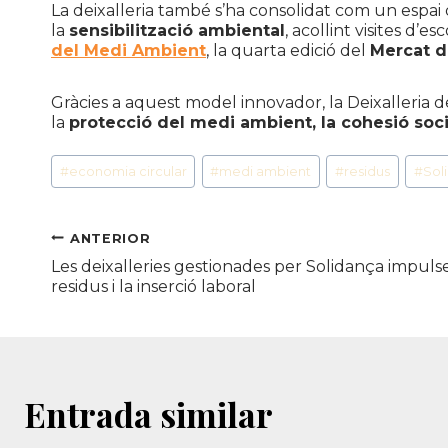
La deixalleria també s’ha consolidat com un espai 
la
sensibilització ambiental
, acollint visites d’es
del Medi Ambient
, la quarta edició del
Mercat 
Gràcies a aquest model innovador, la Deixalleria 
la
protecció del medi ambient, la cohesió soci
Etiquetes
#
economia circular
#
medi ambient
#
residus
#
Sol
d'entrada
Navegació
ANTERIOR
Les deixalleries gestionades per Solidança impulse
d'entrades
residus i la inserció laboral
Entrada similar