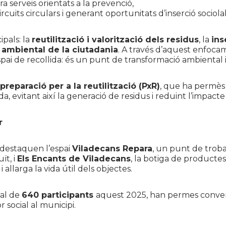
a serveis orientats a la prevenció,
ircuits circulars i generant oportunitats d’inserció sociola
ipals: la
reutilització i valorització dels residus
, la
ins
ó ambiental de la ciutadania
. A través d’aquest enfocam
pai de recollida: és un punt de transformació ambiental i
preparació per a la reutilització (PxR)
, que ha permès
 evitant així la generació de residus i reduint l’impact
r
 destaquen l’espai
Viladecans Repara
, un punt de trob
ït, i
Els Encants de Viladecans
, la botiga de producte
allarga la vida útil dels objectes.
tal de
640 participants
aquest 2025, han permes convert
r social al municipi.