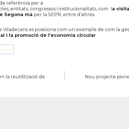
de referència per a
coles, entitats, congressos i institucionalitats, com l
a visi
de Segona mà
per la SEPR, entre d’altres.
de Viladecans es posiciona com un exemple de com la gest
al i la promoció de l’economia circular
.
idança
n la reutilització de
Nou projecte pioner