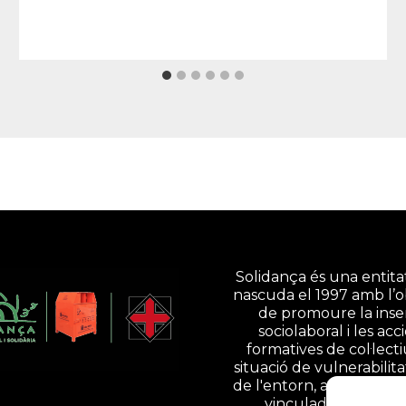
Solidança és una entitat
nascuda el 1997 amb l’o
de promoure la inse
sociolaboral i les acc
formatives de col·lect
situació de vulnerabilita
de l'entorn, a través d'ac
vinculades a la gesti