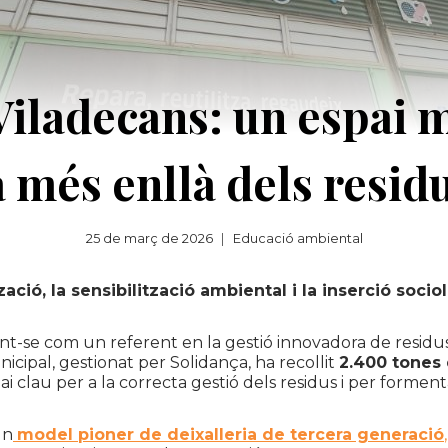
Viladecans: un espai 
a més enllà dels resid
25 de març de 2026
Educació ambiental
zació, la sensibilització ambiental i la inserció socio
t-se com un referent en la gestió innovadora de residus 
cipal, gestionat per Solidança, ha recollit
2.400 tones 
i clau per a la correcta gestió dels residus i per formentar
un
model pioner de deixalleria de tercera generació
,