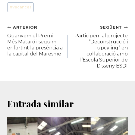
#
vacances
Navegació
ANTERIOR
SEGÜENT
Guanyem el Premi
Participem al projecte
d'entrades
Més Mataró i seguim
“Deconstrucció i
enfortint la presència a
upcyling” en
la capital del Maresme
col·laboració amb
l’Escola Superior de
Disseny ESDI
Entrada similar