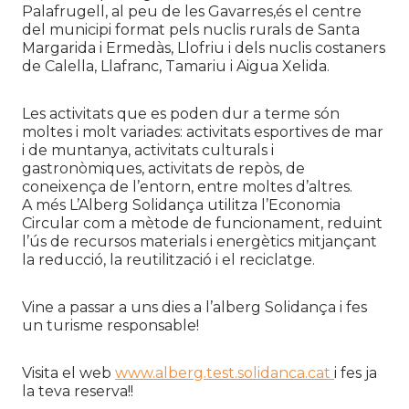
Palafrugell, al peu de les Gavarres,és el centre
del municipi format pels nuclis rurals de Santa
Margarida i Ermedàs, Llofriu i dels nuclis costaners
de Calella, Llafranc, Tamariu i Aigua Xelida.
Les activitats que es poden dur a terme són
moltes i molt variades: activitats esportives de mar
i de muntanya, activitats culturals i
gastronòmiques, activitats de repòs, de
coneixença de l’entorn, entre moltes d’altres.
A més L’Alberg Solidança utilitza l’Economia
Circular com a mètode de funcionament, reduint
l’ús de recursos materials i energètics mitjançant
la reducció, la reutilització i el reciclatge.
Vine a passar a uns dies a l’alberg Solidança i fes
un turisme responsable!
Visita el web
www.alberg.test.solidanca.cat
i fes ja
la teva reserva!!