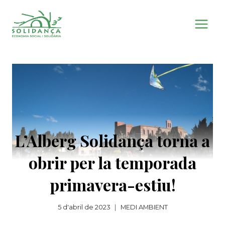
Vés
al
contingut
L’Alberg Solidança torna a
obrir per la temporada
primavera-estiu!
5 d'abril de 2023
MEDI AMBIENT