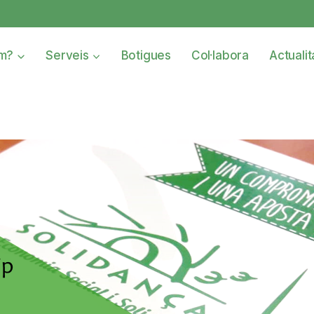
om?
Serveis
Botigues
Col·labora
Actualit