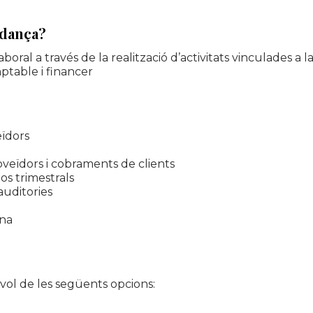
idança?
boral a través de la realització d’activitats vinculades a la
table i financer
eïdors
oveïdors i cobraments de clients
os trimestrals
auditories
ina
ol de les següents opcions: