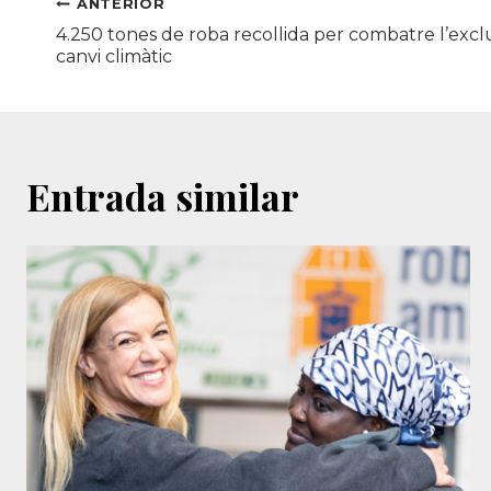
Navegació
ANTERIOR
4.250 tones de roba recollida per combatre l’exclusi
d'entrades
canvi climàtic
Entrada similar