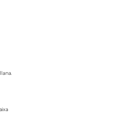
llana.
aixa