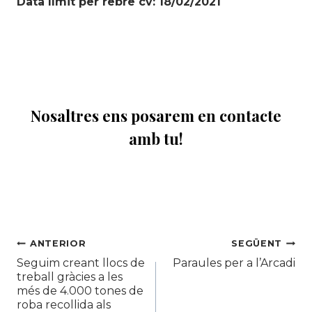
Data límit per rebre cv: 18/02/2021
Nosaltres ens posarem en contacte
amb tu!
Navegació
ANTERIOR
SEGÜENT
Seguim creant llocs de
Paraules per a l’Arcadi
d'entrades
treball gràcies a les
més de 4.000 tones de
roba recollida als