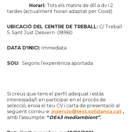
Horari:
Tots els matins de dll a dv i 2
tardes (actualment horari adaptat per Covid)
UBICACIÓ DEL CENTRE DE TREBALL:
C/ Treball
5. Sant Just Desvern 08960
DATA D’INICI:
Immediata
SOU:
Segons l’experiència aportada.
Si creus que tens el perfil adequat i estàs
interessada/t en participar en el procés de
selecció, envia el teu CV i carta de presentació al
següent correu-e:
insercio@test.solidanca.cat
,
amb l’assumpte:
“
OE43 mediambient”
.