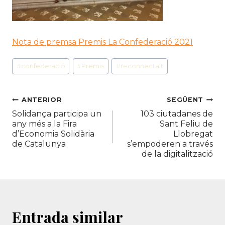
Nota de premsa Premis La Confederació 2021
Etiquetes
#
confederació
#
Premis
#
reconnecta't
d'entrada
Navegació
ANTERIOR
SEGÜENT
Solidança participa un
103 ciutadanes de
d'entrades
any més a la Fira
Sant Feliu de
d’Economia Solidària
Llobregat
de Catalunya
s’empoderen a través
de la digitalització
Entrada similar