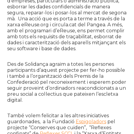
d’empreses, particulars o administració pública,
esborrar les dades confidencials de manera
segura, reparar-los i posar-los al mercat de segona
mà. Una acció que es porta a terme a través de la
xarxa eReuse.org i circula.cat del Pangea. A més,
amb el programari d’eReuse, ens permet complir
amb tots els requisits de traçabilitat, esborrat de
dades i caracterització dels aparells mitjançant els
seu software i base de dades.
Des de Solidança agraïm a totes les persones
participants d’aquest projecte per fer-ho possible
i també a l’organització dels Premis de la
Confederació pel reconeixement i esperem poder
seguir proveïnt d’ordinadors reacondicionats a un
preu social a col·lectius que pateixen l’escletxa
digital.
També volem felicitar a les altres iniciatives
guardonades, a la Fundació
Espigoladors
pel
projecte “Conserves que cuiden”, “Reflexes
confinats” de
Reflexes SCCL
i la “Xarxa d’Entitats