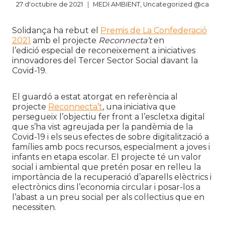
27 d'octubre de 2021
MEDI AMBIENT
,
Uncategorized @ca
Solidança ha rebut el
Premis de La Confederació
2021
amb el projecte
Reconnecta’t
en
l’edició
especial de reconeixement a iniciatives
innovadores del Tercer Sector Social davant la
Covid-19.
El guardó a estat atorgat en referència al
projecte
Reconnecta’t
, una iniciativa que
persegueix l’objectiu fer front a l’escletxa digital
que s’ha vist agreujada per la pandèmia de la
Covid-19 i els seus efectes de sobre digitalització a
famílies amb pocs recursos, especialment a joves i
infants en etapa escolar. El projecte té un
valor
social i ambiental que pretén posar en relleu la
importància de la recuperació d’aparells elèctrics i
electrònics dins l’economia circular i posar-los a
l’abast a un preu social per als col·lectius que en
necessiten.