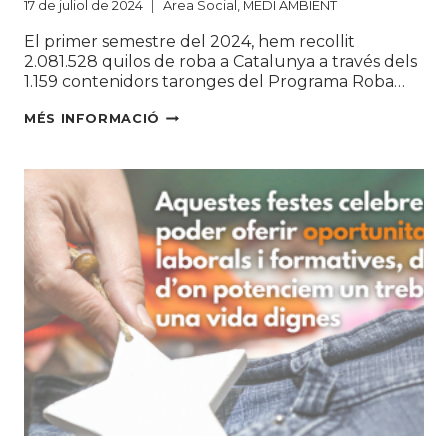
17 de juliol de 2024
Àrea Social
,
MEDI AMBIENT
El primer semestre del 2024, hem recollit
2.081.528 quilos de roba a Catalunya a través dels
1.159 contenidors taronges del Programa Roba…
MÉS
MÉS INFORMACIÓ
DE
2.700
TONES
DE
ROBA
RECOLLIDA
EN
EL
PRIMER
SEMESTRE
PER
LA
CREACIÓ
D’OCUPACIÓ
I
LA