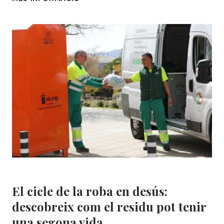
AMIGA
RECULL
5.946
TONES
DE
ROBA
EL
2024
I
GENERA
115
LLOCS
DE
TREBALL
D’INSERCIÓ
Àrea Social
|
Roba Amiga
El cicle de la roba en desús:
descobreix com el residu pot tenir
una segona vida