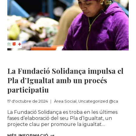
EL
SEU
IMPACTE
SOCIAL
EL
2024
Àrea Social
|
Uncategorized @ca
La Fundació Solidança impulsa el
Pla d’Igualtat amb un procés
participatiu
17 d'octubre de 2024
Àrea Social
,
Uncategorized @ca
La Fundació Solidança es troba en les últimes
fases d’elaboració del seu Pla d’Igualtat, un
projecte clau per promoure la igualtat…
LA
MÉS INFORMACIÓ