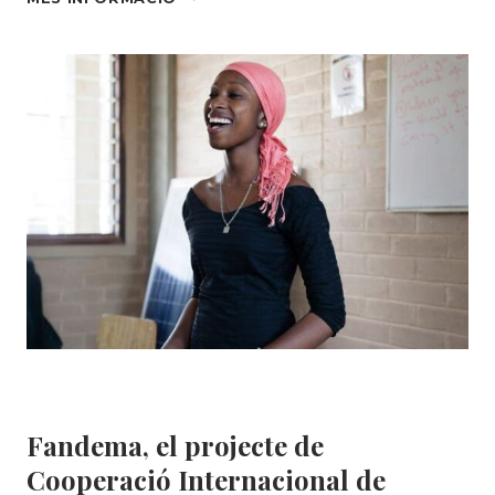
FUNDACIÓ
SOLIDANÇA
IMPULSA
EL
PLA
D’IGUALTAT
AMB
UN
PROCÉS
PARTICIPATIU
Àrea Social
|
Botigues
|
Formació
|
MEDI
AMBIENT
Fandema, el projecte de
Cooperació Internacional de