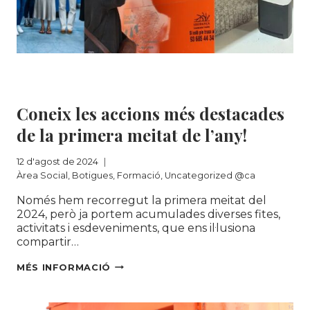
Àrea Social
|
Botigues
|
Formació
|
Uncategorized @ca
Coneix les accions més destacades
de la primera meitat de l’any!
12 d'agost de 2024
Àrea Social
,
Botigues
,
Formació
,
Uncategorized @ca
Només hem recorregut la primera meitat del
2024, però ja portem acumulades diverses fites,
activitats i esdeveniments, que ens il·lusiona
compartir…
CONEIX
MÉS INFORMACIÓ
LES
ACCIONS
MÉS