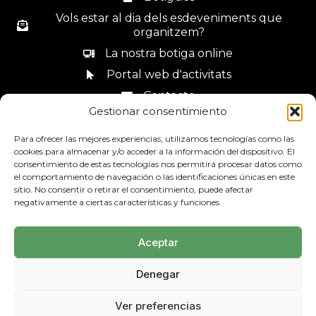
Vols estar al dia dels esdeveniments que
organitzem?
La nostra botiga online
Portal web d'activitats
Contacte
Gestionar consentimiento
Canal de denúncies
Para ofrecer las mejores experiencias, utilizamos tecnologías como las
cookies para almacenar y/o acceder a la información del dispositivo. El
consentimiento de estas tecnologías nos permitirá procesar datos como
el comportamiento de navegación o las identificaciones únicas en este
sitio. No consentir o retirar el consentimiento, puede afectar
93 685 44 34
negativamente a ciertas características y funciones.
Aceptar
Denegar
Avís Legal
Política de privadesa
Mapa web
Ver preferencias
Política de Cookies