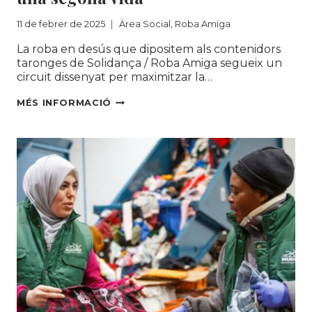
11 de febrer de 2025
Àrea Social
,
Roba Amiga
La roba en desús que dipositem als contenidors
taronges de Solidança / Roba Amiga segueix un
circuit dissenyat per maximitzar la…
EL
MÉS INFORMACIÓ
CICLE
DE
LA
ROBA
EN
DESÚS:
DESCOBREIX
COM
EL
RESIDU
POT
TENIR
UNA
SEGONA
VIDA