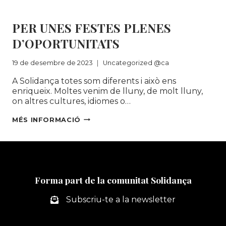
REDUCCIÓ
Uncategorized @ca
DE
PER UNES FESTES PLENES
RESIDUS
D’OPORTUNITATS
19 de desembre de 2023
Uncategorized @ca
A Solidança totes som diferents i això ens
enriqueix. Moltes venim de lluny, de molt lluny,
on altres cultures, idiomes o…
PER
MÉS INFORMACIÓ
UNES
FESTES
PLENES
D’OPORTUNITATS
Forma part de la comunitat Solidança
Subscriu-te a la newsletter