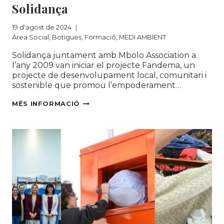
Solidança
19 d'agost de 2024
Àrea Social
,
Botigues
,
Formació
,
MEDI AMBIENT
Solidança juntament amb Mbolo Association a
l’any 2009 van iniciar el projecte Fandema, un
projecte de desenvolupament local, comunitari i
sostenible que promou l’empoderament…
FANDEMA,
MÉS INFORMACIÓ
EL
PROJECTE
DE
COOPERACIÓ
INTERNACIONAL
DE
SOLIDANÇA