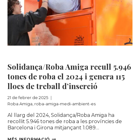
Roba Amiga
|
roba-amiga-medi-ambient-es
Solidança/Roba Amiga recull 5.946
tones de roba el 2024 i genera 115
llocs de treball d’inserció
21 de febrer de 2025
Roba Amiga
,
roba-amiga-medi-ambient-es
Al llarg del 2024, Solidança/Roba Amiga ha
recollit 5.946 tones de roba a les províncies de
Barcelona i Girona mitjançant 1.089…
SOLIDANÇA/ROBA
MÉS INFORMACIÓ