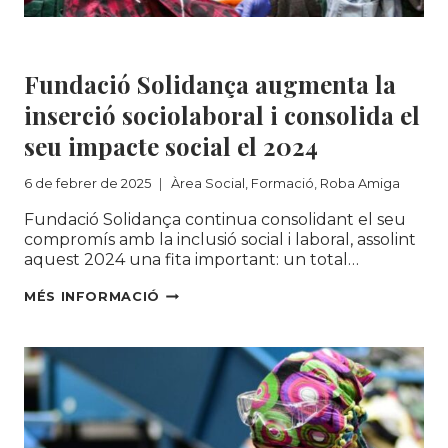
Àrea Social
|
Formació
|
Roba Amiga
Fundació Solidança augmenta la
inserció sociolaboral i consolida el
seu impacte social el 2024
6 de febrer de 2025
Àrea Social
,
Formació
,
Roba Amiga
Fundació Solidança continua consolidant el seu
compromís amb la inclusió social i laboral, assolint
aquest 2024 una fita important: un total…
FUNDACIÓ
MÉS INFORMACIÓ
SOLIDANÇA
AUGMENTA
LA
INSERCIÓ
SOCIOLABORAL
I
CONSOLIDA