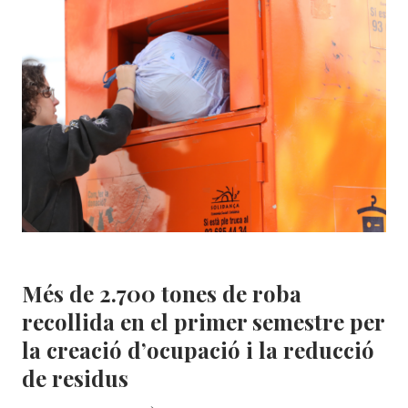
DESTACADES
DE
LA
PRIMERA
MEITAT
DE
L’ANY!
Àrea Social
|
MEDI AMBIENT
Més de 2.700 tones de roba
recollida en el primer semestre per
la creació d’ocupació i la reducció
de residus