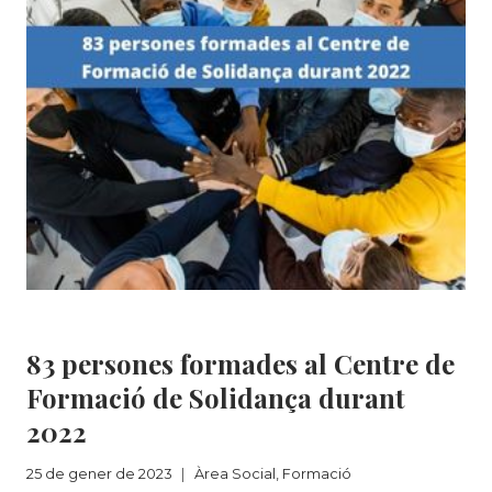
FES
LA
TEVA
APORTACIÓ
AMB
FUNDACIÓ
SOLIDANÇA
Àrea Social
|
Formació
83 persones formades al Centre de
Formació de Solidança durant
2022
25 de gener de 2023
Àrea Social
,
Formació