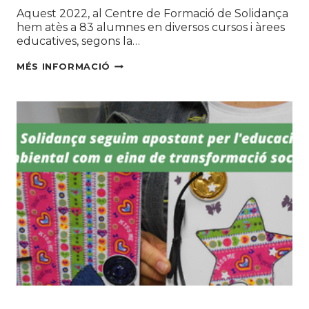
Aquest 2022, al Centre de Formació de Solidança
hem atès a 83 alumnes en diversos cursos i àrees
educatives, segons la…
83
MÉS INFORMACIÓ
PERSONES
FORMADES
AL
CENTRE
DE
FORMACIÓ
DE
SOLIDANÇA
DURANT
2022
Educació ambiental
|
MEDI AMBIENT
|