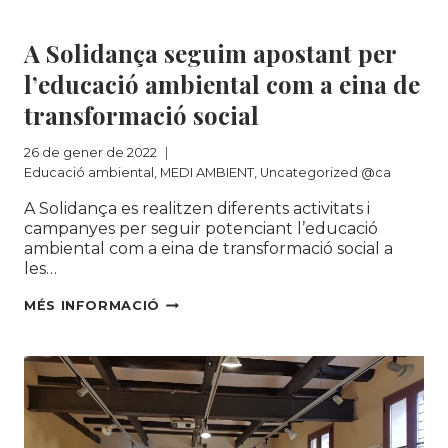
Uncategorized @ca
A Solidança seguim apostant per
l’educació ambiental com a eina de
transformació social
26 de gener de 2022
Educació ambiental
,
MEDI AMBIENT
,
Uncategorized @ca
A Solidança es realitzen diferents activitats i
campanyes per seguir potenciant l’educació
ambiental com a eina de transformació social a
les…
A
MÉS INFORMACIÓ
SOLIDANÇA
SEGUIM
APOSTANT
PER
L’EDUCACIÓ
AMBIENTAL
COM