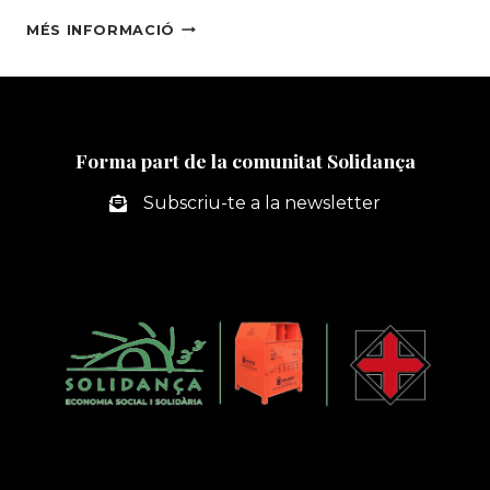
COMENÇA
MÉS INFORMACIÓ
LA
TERCERA
EDICIÓ
DEL
PROJECTE
Forma part de la comunitat Solidança
DE
FORMACIÓ
Subscriu-te a la newsletter
A
PERSONES
MIGRADES