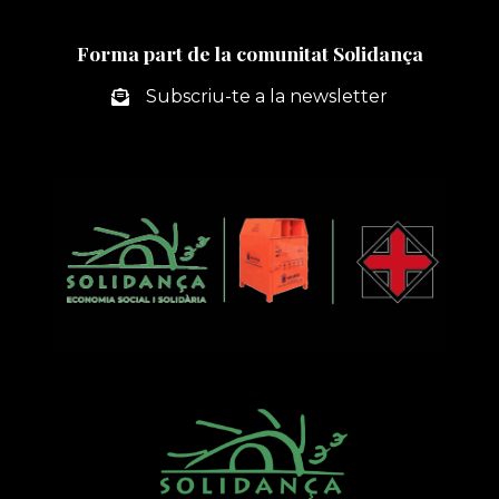
ORDINADORS
A
Forma part de la comunitat Solidança
PREU
SOCIAL
Subscriu-te a la newsletter