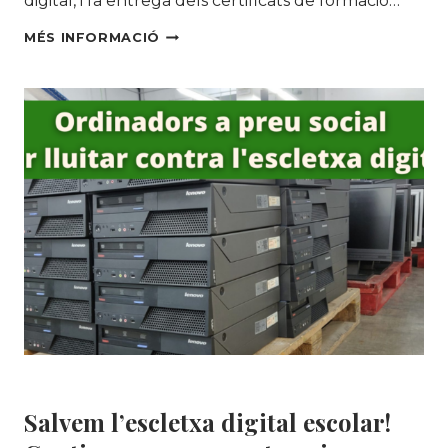
digital, i fa entrega dels certificats de formació…
103
MÉS INFORMACIÓ
CIUTADANES
DE
SANT
FELIU
DE
LLOBREGAT
S’EMPODEREN
A
TRAVÉS
DE
LA
DIGITALITZACIÓ
MEDI AMBIENT
Salvem l’escletxa digital escolar!