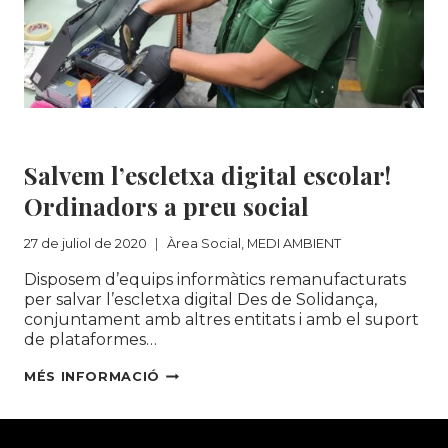
LES
MATEIXES
OPORTUNITATS
Àrea Social
|
MEDI AMBIENT
Salvem l’escletxa digital escolar!
Ordinadors a preu social
27 de juliol de 2020
Àrea Social
,
MEDI AMBIENT
Disposem d’equips informàtics remanufacturats
per salvar l’escletxa digital Des de Solidança,
conjuntament amb altres entitats i amb el suport
de plataformes…
SALVEM
MÉS INFORMACIÓ
L’ESCLETXA
DIGITAL
ESCOLAR!