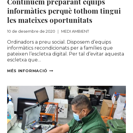
Continuem preparant equips
informàtics perquè tothom tingui
les mateixes oportunitats
10 de desembre de 2020
MEDI AMBIENT
Ordinadors a preu social. Disposem d’equips
informàtics recondicionats per a famílies que
pateixen l’escletxa digital. Per tal d’evitar aquesta
escletxa que…
SALVEM
MÉS INFORMACIÓ
L’ESCLETXA
DIGITAL
ESCOLAR!
CONTINUEM
PREPARANT
EQUIPS
INFORMÀTICS
PERQUÈ
TOTHOM
TINGUI