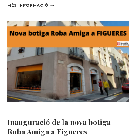
NOUS
MÉS INFORMACIÓ
TALLERS
I
ACTIVITATS
A
FIGUERES
PER
PROMOURE
LA
MODA
SOSTENIBLE
I
L’ECONOMIA
CIRCULAR
Botigues
|
Roba Amiga
Inauguració de la nova botiga
Roba Amiga a Figueres