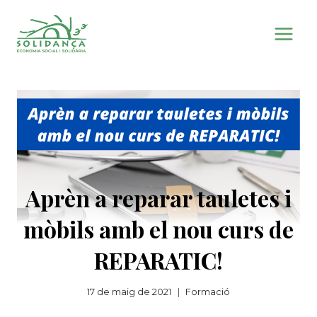
Vés
al
contingut
Aprèn a reparar tauletes i
mòbils amb el nou curs de
REPARATIC!
17 de maig de 2021
Formació