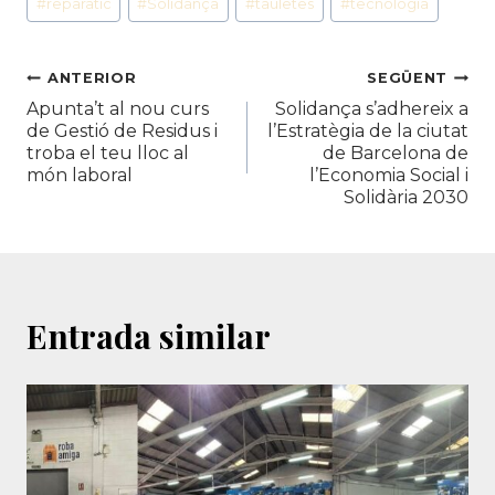
#
reparatic
#
Solidança
#
tauletes
#
tecnologia
Navegació
ANTERIOR
SEGÜENT
Apunta’t al nou curs
Solidança s’adhereix a
d'entrades
de Gestió de Residus i
l’Estratègia de la ciutat
troba el teu lloc al
de Barcelona de
món laboral
l’Economia Social i
Solidària 2030
Entrada similar