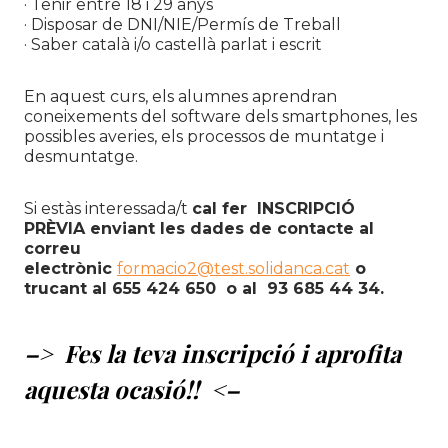
· Tenir entre 18 i 29 anys
· Disposar de DNI/NIE/Permís de Treball
· Saber català i/o castellà parlat i escrit
En aquest curs, els alumnes aprendran
coneixements del software dels smartphones, les
possibles averies, els processos de muntatge i
desmuntatge.
Si estàs interessada/t
cal fer
INSCRIPCIÓ
PRÈVIA enviant les dades de contacte al
correu
electrònic
formacio2@test.solidanca.cat
o
trucant al 655 424 650 o al 93 685 44 34.
–> Fes la teva inscripció i aprofita
aquesta ocasió!! <–