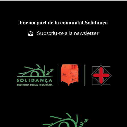
pàgines
2018
AMB
UN
TOTAL
Forma part de la comunitat Solidança
DE
1.266
Subscriu-te a la newsletter
ALUMNES
SENSIBILITZATS
A
TRAVÉS
DE
LES
CAMPANYES
D’EDUCACIÓ
AMBIENTAL
ROBA
AMIGA