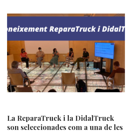
SOLIDANÇA
2020
Educació ambiental
|
MEDI AMBIENT
|
Uncategorized @ca
La ReparaTruck i la DidalTruck
son seleccionades com a una de les