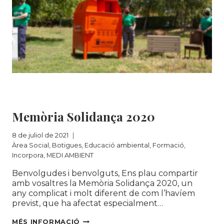
Àrea Social
|
Botigues
|
Educació ambiental
|
Formació
|
Incorpora
|
MEDI AMBIENT
Memòria Solidança 2020
8 de juliol de 2021
Àrea Social
,
Botigues
,
Educació ambiental
,
Formació
,
Incorpora
,
MEDI AMBIENT
Benvolgudes i benvolguts, Ens plau compartir
amb vosaltres la Memòria Solidança 2020, un
any complicat i molt diferent de com l’havíem
previst, que ha afectat especialment…
MEMÒRIA
MÉS INFORMACIÓ