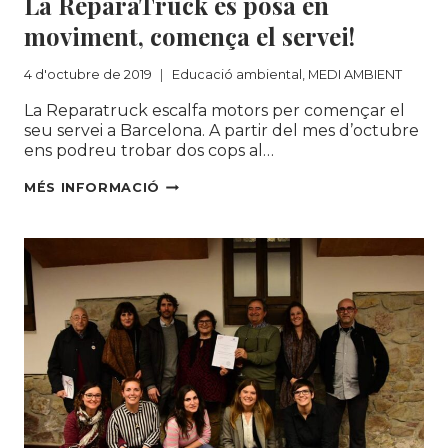
La ReparaTruck es posa en
moviment, comença el servei!
4 d'octubre de 2019
Educació ambiental
,
MEDI AMBIENT
La Reparatruck escalfa motors per començar el
seu servei a Barcelona. A partir del mes d’octubre
ens podreu trobar dos cops al…
LA
MÉS INFORMACIÓ
REPARATRUCK
ES
POSA
EN
MOVIMENT,
COMENÇA
EL
SERVEI!