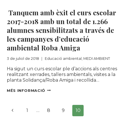
Educació ambiental
|
MEDI AMBIENT
Tanquem amb èxit el curs escolar
2017-2018 amb un total de 1.266
alumnes sensibilitzats a través de
les campanyes d’educació
ambiental Roba Amiga
3 de juliol de 2018
Educació ambiental
,
MEDI AMBIENT
Ha sigut un curs escolar ple d’accions als centres
realitzant xerrades, tallers ambientals, visites a la
planta Solidança/Roba Amiga i recollida…
TANQUEM
MÉS INFORMACIÓ
AMB
ÈXIT
Navegació
EL
Pàgina
1
…
8
9
10
CURS
de
ESCOLAR
anterior
2017-