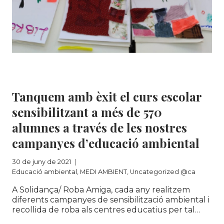
LES
BONES
IDEES
2020
DE
LA
XARXA
Educació ambiental
|
MEDI AMBIENT
|
BCN
Uncategorized @ca
SOSTENIBLE
Tanquem amb èxit el curs escolar
sensibilitzant a més de 570
alumnes a través de les nostres
campanyes d’educació ambiental
30 de juny de 2021
Educació ambiental
,
MEDI AMBIENT
,
Uncategorized @ca
A Solidança/ Roba Amiga, cada any realitzem
diferents campanyes de sensibilització ambiental i
recollida de roba als centres educatius per tal…