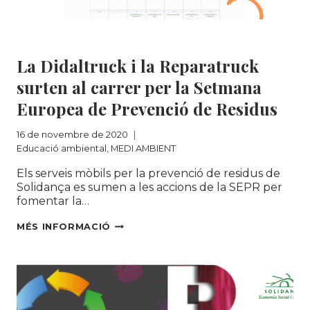
Educació ambiental
|
MEDI AMBIENT
La Didaltruck i la Reparatruck
surten al carrer per la Setmana
Europea de Prevenció de Residus
16 de novembre de 2020
Educació ambiental
,
MEDI AMBIENT
Els serveis mòbils per la prevenció de residus de
Solidança es sumen a les accions de la SEPR per
fomentar la…
LA
MÉS INFORMACIÓ
DIDALTRUCK
I
LA
REPARATRUCK
SURTEN
AL