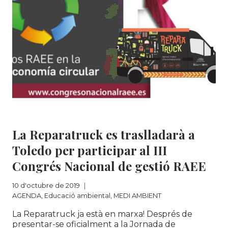
CARRER
PER
LA
SETMANA
EUROPEA
DE
PREVENCIÓ
DE
RESIDUS
AGENDA
|
Educació ambiental
|
MEDI AMBIENT
La Reparatruck es traslladarà a
Toledo per participar al III
Congrés Nacional de gestió RAEE
10 d'octubre de 2019
AGENDA
,
Educació ambiental
,
MEDI AMBIENT
La Reparatruck ja està en marxa! Després de
presentar-se oficialment a la Jornada de