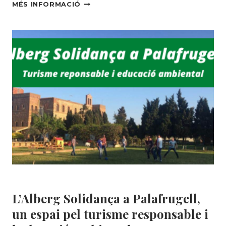
TANQUEM
MÉS INFORMACIÓ
AMB
ÈXIT
EL
CURS
ESCOLAR
SENSIBILITZANT
A
MÉS
DE
570
ALUMNES
A
TRAVÉS
DE
LES
NOSTRES
CAMPANYES
Educació ambiental
|
MEDI AMBIENT
D’EDUCACIÓ
L’Alberg Solidança a Palafrugell,
AMBIENTAL
un espai pel turisme responsable i