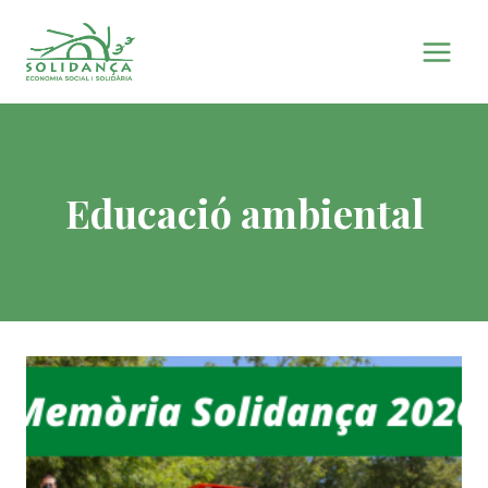
Vés
al
contingut
Educació ambiental