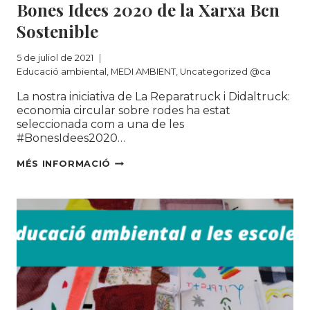
Bones Idees 2020 de la Xarxa Bcn
Sostenible
5 de juliol de 2021
Educació ambiental
,
MEDI AMBIENT
,
Uncategorized @ca
La nostra iniciativa de La Reparatruck i Didaltruck:
economia circular sobre rodes ha estat
seleccionada com a una de les
#BonesIdees2020…
LA
MÉS INFORMACIÓ
REPARATRUCK
I
LA
DIDALTRUCK
SON
SELECCIONADES
COM
A
UNA
DE