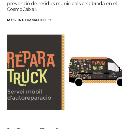
prevenció de residus municipals celebrada en el
CosmoCaixa i…
LA
MÉS INFORMACIÓ
REPARATRUCK
ES
TRASLLADARÀ
A
TOLEDO
PER
PARTICIPAR
AL
III
CONGRÉS
NACIONAL
DE
GESTIÓ
RAEE
Educació ambiental
|
MEDI AMBIENT