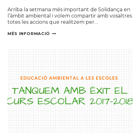
Arriba la setmana més important de Solidança en
l’àmbit ambiental i volem compartir amb vosaltres
totes les accions que realitzem per…
TOTS
MÉS INFORMACIÓ
ELS
TALLERS
I
ACTIVITATS
DE
LA
SETMANA
EUROPEA
DE
PREVENCIÓ
DE
RESIDUS