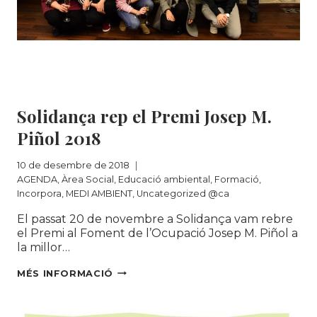
AGENDA
|
Àrea Social
|
Educació ambiental
|
Formació
|
Incorpora
|
MEDI AMBIENT
|
Uncategorized @ca
Solidança rep el Premi Josep M.
Piñol 2018
10 de desembre de 2018
AGENDA
,
Àrea Social
,
Educació ambiental
,
Formació
,
Incorpora
,
MEDI AMBIENT
,
Uncategorized @ca
El passat 20 de novembre a Solidança vam rebre
el Premi al Foment de l’Ocupació Josep M. Piñol a
la millor…
SOLIDANÇA
MÉS INFORMACIÓ
REP
EL
PREMI