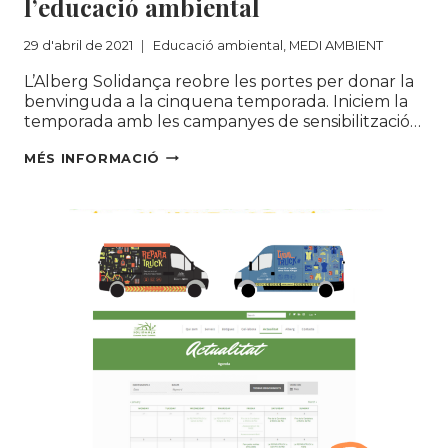
l’educació ambiental
29 d'abril de 2021
Educació ambiental
,
MEDI AMBIENT
L’Alberg Solidança reobre les portes per donar la
benvinguda a la cinquena temporada. Iniciem la
temporada amb les campanyes de sensibilització…
L’ALBERG
MÉS INFORMACIÓ
SOLIDANÇA
A
PALAFRUGELL,
UN
ESPAI
PEL
TURISME
RESPONSABLE
I
L’EDUCACIÓ
AMBIENTAL