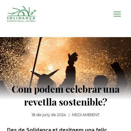
Vés
al
contingut
Com podem celebrar una
revetlla sostenible?
18 de juny de 2024
MEDI AMBIENT
Des de Solidança
et desitgem una feliç