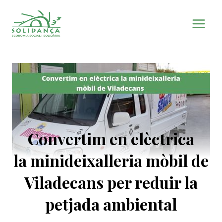
Vés
al
contingut
Convertim en elèctrica
la minideixalleria mòbil de
Viladecans per reduir la
petjada ambiental