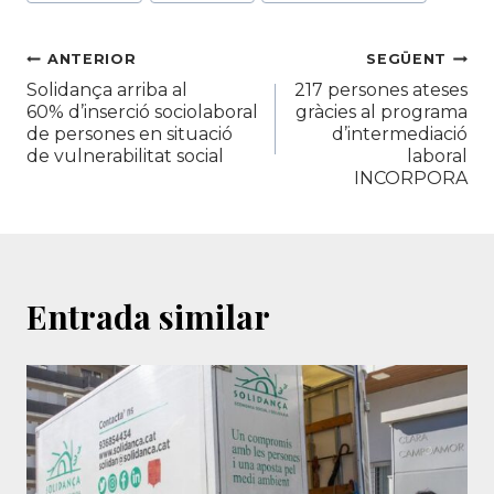
Navegació
ANTERIOR
SEGÜENT
Solidança arriba al
217 persones ateses
d'entrades
60% d’inserció sociolaboral
gràcies al programa
de persones en situació
d’intermediació
de vulnerabilitat social
laboral
INCORPORA
Entrada similar