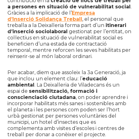
contribució en la
creació de llocs de treball per
a persones en situació de vulnerabilitat social
.
Gràcies a la implicació de l’
Empresa
d’Inserció
Solidança
Treball
, el personal que
treballa a la Deixalleria forma part d’un
itinerari
d’inserció sociolaboral
gestionat per l’entitat, on
col·lectius en situació de vulnerabilitat social es
beneficien d’una estada de contractació
temporal, mentre reforcen les seves habilitats per
reinserir-se al món laboral ordinari.
Per acabar, diem que assoleix la 3a Generació, ja
que inclou un element clau: l’
educació
ambiental
. La Deixalleria de Viladecans és un
espai de
sensibilització, formació i
conscienciació ciutadana
, on poder aprendre i
incorporar habilitats més sanes i sostenibles amb
el planeta i les persones com poden ser l’hort
urbà gestionat per persones voluntàries del
municipi, un hotel d’insectes que es
complementa amb visites d’escoles i centres de
treball per donar a conèixer el projecte.