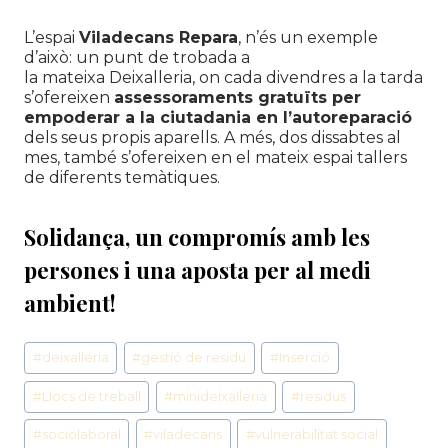
L’espai
Viladecans Repara
, n’és un exemple
d’això: un punt de trobada a
la mateixa Deixalleria, on cada divendres a la tarda
s’ofereixen
assessoraments gratuïts per
empoderar a la ciutadania en l’autoreparació
dels seus propis aparells. A més, dos dissabtes al
mes, també s’ofereixen en el mateix espai tallers
de diferents temàtiques.
Solidança, un compromís amb les
persones i una aposta per al medi
ambient!
Etiquetes
#
deixalleria
#
gestió de residu
#
Inserció
d'entrada
#
Llocs de treball
#
minideixalleria
#
residus
#
sociolaboral
#
viladecans
#
vulnerabilitat social