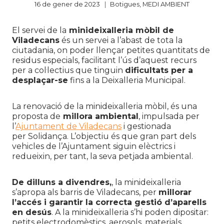
16 de gener de 2023
Botigues
,
MEDI AMBIENT
El servei de la
minideixalleria
mòbil de
Viladecans
és un servei a l’abast de tota la
ciutadania, on poder llençar petites quantitats de
residus especials, facilitant l’ús d’aquest recurs
per a col·lectius que tinguin
dificultats per a
desplaçar-se
fins a la Deixalleria Municipal.
La renovació de la
minideixalleria mòbil
, és una
proposta de
millora ambiental
, impulsada per
l’
Ajuntament de Viladecans
i gestionada
per
Solidança
. L’objectiu és que gran part dels
vehicles de l’Ajuntament siguin elèctrics i
redueixin, per tant, la seva petjada ambiental.
De dilluns a divendres,
, la minideixalleria
s’apropa als barris de Viladecans, per
millorar
l’accés i garantir la correcta gestió d’aparells
en desús
. A la
minideixalleria
s’hi poden dipositar:
petits electrodomèstics, aerosols, materials