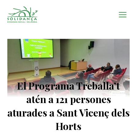
Vés
al
contingut
El Programa Treballa’t
atén a 121 persones
aturades a Sant Vicenç dels
Horts