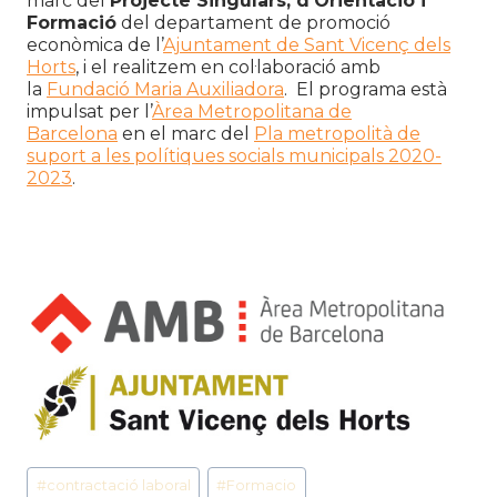
marc del
Projecte Singulars, d’Orientació i
Formació
del departament de promoció
econòmica de l’
Ajuntament de Sant Vicenç dels
Horts
, i el realitzem en col·laboració amb
la
Fundació Maria Auxiliador
a
. El programa està
impulsat per l’
Àrea Metropolitana de
Barcelona
en el marc del
Pla metropolità de
suport a les polítiques socials municipals 2020-
2023
.
Etiquetes
#
contractació laboral
#
Formacio
d'entrada