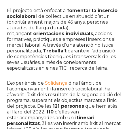
El projecte està enfocat a
fomentar la inserció
sociolaboral
de col·lectius en situació d’atur
(prioritàriament majors de 45 anys, persones
aturades de llarga durada),
mitjançant
orientacions individuals
, accions
formatives, pràctiques a empreses i insercions al
mercat laboral. A través d’una atenció holística
personalitzada,
Treballa’t
garanteix l’adquisició
de competències tècniques i transversals de les
seves usuàries, a més de coneixements
especialitzats en eines TIC i recerca de feina.
L’experiència de
Solidança
dins l’àmbit de
l’acompanyament i la inserció sociolaboral, ha
afavorit l’èxit dels resultats de la segona edició del
programa, superant els objectius marcats a l’inici
del projecte. De les
121 persones
que hem atès
al llarg del 2022,
110
d’elles van
estar acompanyades amb un
itinerari
personalitzat
, 31 es van inserir amb èxit al mercat