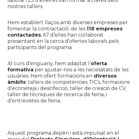
laboral i 25 d’elles es van formar a través dels
nostres tallers.
Hem establert llaços amb diverses empreses per
fomentar la contractació: de les
118 empreses
contactades
, 67 d’elles han col·laborat
presentant en la cerca d’ofertes laborals pels
participants del programa.
Al curs d’enguany, hem adaptat l’
oferta
formativa
per ajustar-nos a les necessitats de les
usuàries. Hem ofert formacions en
diversos
àmbits
: tallers de competències TIC’s, formacions
d’econeteja i desinfecció, taller de creació de CV,
taller de tècniques de recerca de feina, i
d’entrevistes de feina.
Aquest programa depèn i està impulsat en el