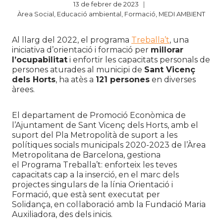
13 de febrer de 2023
Àrea Social
,
Educació ambiental
,
Formació
,
MEDI AMBIENT
Al llarg del 2022, el programa
Treballa’t
, una
iniciativa d’orientació i formació per
millorar
l’ocupabilitat
i enfortir les capacitats personals de
persones aturades al municipi de
Sant Vicenç
dels Horts
, ha atès a
121 persones
en diverses
àrees.
El departament de Promoció Econòmica de
l’Ajuntament de Sant Vicenç dels Horts, amb el
suport del Pla Metropolità de suport a les
polítiques socials municipals 2020-2023 de l’Àrea
Metropolitana de Barcelona, gestiona
el Programa Treballa’t: enforteix les teves
capacitats cap a la inserció, en el marc dels
projectes singulars de la línia Orientació i
Formació, que està sent executat per
Solidança, en col·laboració amb la Fundació Maria
Auxiliadora, des dels inicis.