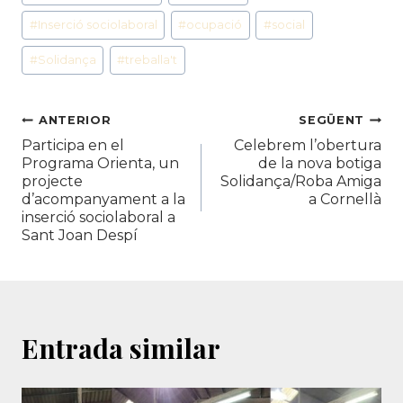
#
Inserció sociolaboral
#
ocupació
#
social
#
Solidança
#
treballa't
Navegació
ANTERIOR
SEGÜENT
Participa en el
Celebrem l’obertura
d'entrades
Programa Orienta, un
de la nova botiga
projecte
Solidança/Roba Amiga
d’acompanyament a la
a Cornellà
inserció sociolaboral a
Sant Joan Despí
Entrada similar