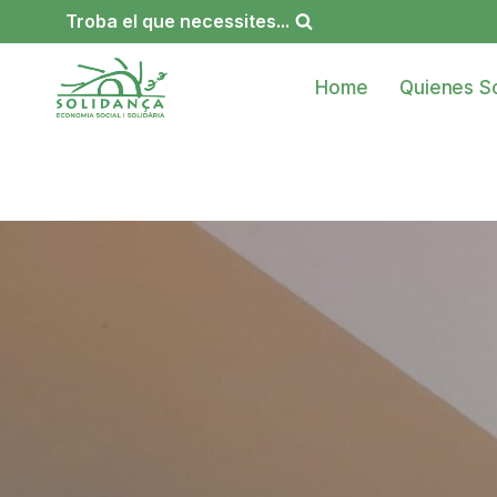
Saltar
Troba el que necessites...
al
contenido
Home
Quienes S