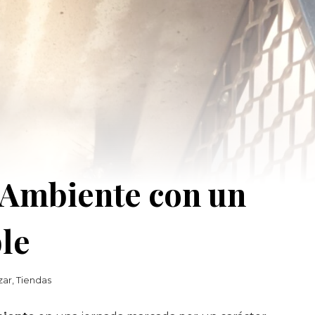
 Ambiente con un
ble
zar
,
Tiendas