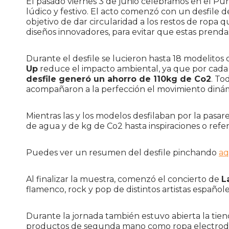
El pasado viernes 3 de junio celebramos en el Pu
lúdico y festivo. El acto comenzó con un desfile
objetivo de dar circularidad a los restos de ropa
diseños innovadores, para evitar que estas prenda
Durante el desfile se lucieron hasta 18 modelito
Up
reduce el impacto ambiental, ya que por cada 
desfile generó un ahorro de 110kg de Co2
. To
acompañaron a la perfección el movimiento dinámi
Mientras las y los modelos desfilaban por la pasa
de agua y de kg de Co2 hasta inspiraciones o refe
Puedes ver un resumen del desfile pinchando
aq
Al finalizar la muestra, comenzó el concierto de
L
flamenco, rock y pop de distintos artistas españole
Durante la jornada también estuvo abierta la ti
productos de segunda mano como ropa electrodomés