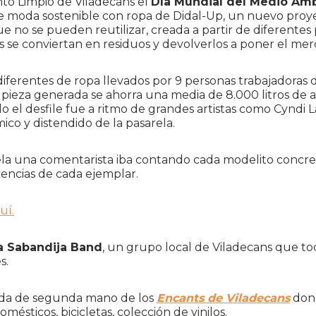
nto Limpio de Viladecans el
Día Mundial del Medio Am
 de moda sostenible con ropa de Didal-Up, un nuevo pro
 que no se pueden reutilizar, creada a partir de diferen
s se conviertan en residuos y devolverlos a poner el me
s diferentes de ropa llevados por 9 personas trabajadora
pieza generada se ahorra una media de 8.000 litros de 
do el desfile fue a ritmo de grandes artistas como Cynd
co y distendido de la pasarela.
rela una comentarista iba contando cada modelito concret
rencias de cada ejemplar.
uí.
a Sabandija Band
, un grupo local de Viladecans que to
s.
enda de segunda mano de los
Encants de Viladecans
dond
ticos, bicicletas, colección de vinilos.