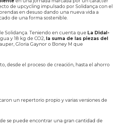
biente
en una jornada marcada por un carácter
yecto de upcycling impulsado por Solidança con el
tes prendas en desuso dando una nueva vida a
rcado de una forma sostenible.
s de Solidança. Teniendo en cuenta que
La Didal-
agua y 18 kg de CO2,
la suma de las piezas del
i Lauper, Gloria Gaynor o Boney M que
o, desde el proceso de creación, hasta el ahorro
caron un repertorio propio y varias versiones de
e se puede encontrar una gran cantidad de