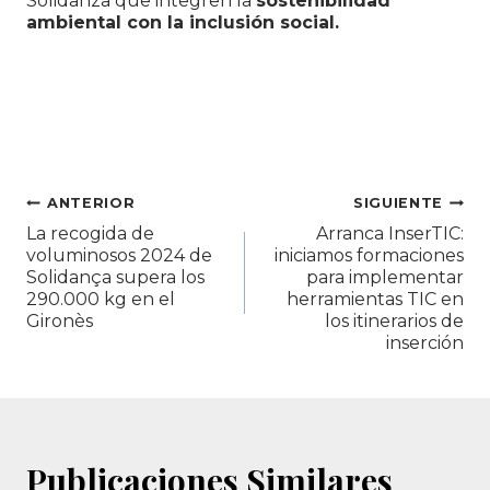
Solidanza que integren la
sostenibilidad
ambiental con la inclusión social.
Navegación
ANTERIOR
SIGUIENTE
La recogida de
Arranca InserTIC:
de
voluminosos 2024 de
iniciamos formaciones
Solidança supera los
para implementar
entradas
290.000 kg en el
herramientas TIC en
Gironès
los itinerarios de
inserción
Publicaciones Similares