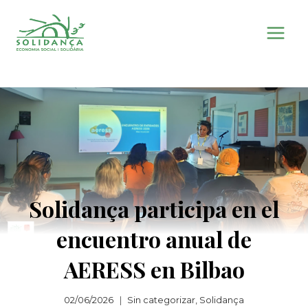
Saltar
al
contenido
Solidança participa en el
encuentro anual de
AERESS en Bilbao
02/06/2026
Sin categorizar
,
Solidança