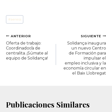
Etiquetas
#
aeress
de
la
entrada:
Navegación
ANTERIOR
SIGUIENTE
Oferta de trabajo:
Solidança inaugura
de
Coordinador/a de
un nuevo Centro
centralita. ¡Súmate al
de Formación para
entradas
equipo de Solidança!
impulsar el
empleo inclusiva y la
economía circular en
el Baix Llobregat
Publicaciones Similares