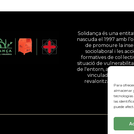
Solidança és una entitat
nascuda el 1997 amb l’o
de promoure la inse
sociolaboral i les acc
formatives de col·lect
situació de vulnerabilita
de l'entorn, a través d'ac
vinculades a la gesti
revalorització de resi
Para ofrece
almacenar y/
tecnologías
las identifi
puede afect
A