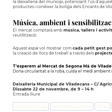
la deixalleria del municipi, potenciant l’ús d’aqu
productes i conèixer la botiga dels Encants de Vi
Música, ambient i sensibilitzac
El mercat comptarà amb
música, tallers i activ
reutilització.
Aquest espai vol mostrar com
cada petit gest p
la creació de llocs de treball a través dels
project
T’esperem al Mercat de Segona Mà de Vilade
Dona circularitat a la roba, cuida el medi ambient 
Deixalleria Municipal de Viladecans – C/ Agric
Dissabte 22 de novembre, de 9 – 14 h
Entrada lliure
Etiquetas
#
economia circular
#
mercat de segona mà
#
Roba
de