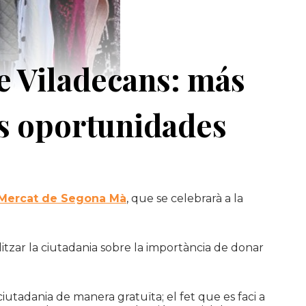
e Viladecans: más
ás oportunidades
Mercat de Segona Mà
, que se celebrarà a la
litzar la ciutadania sobre la importància de donar
iutadania de manera gratuïta; el fet que es faci a