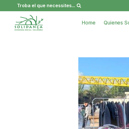
Saltar
Troba el que necessites...
al
contenido
Home
Quienes S