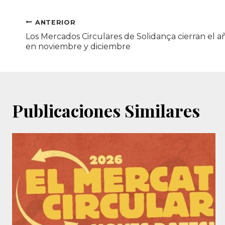
la
entrada:
Navegación
ANTERIOR
Los Mercados Circulares de Solidança cierran el 
de
en noviembre y diciembre
entradas
Publicaciones Similares