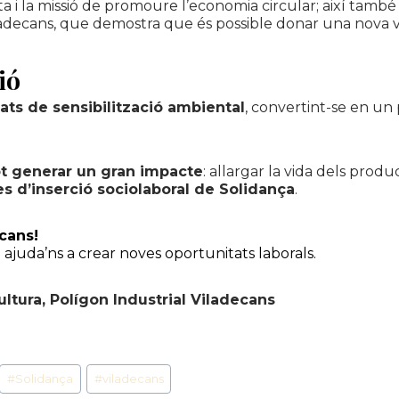
esta i la missió de promoure l’economia circular; així ta
ladecans, que demostra que és possible donar una nova vi
ió
itats de sensibilització ambiental
, convertint-se en un
ot generar un gran impacte
: allargar la vida dels prod
es d’inserció sociolaboral de Solidança
.
cans!
i ajuda’ns a crear noves oportunitats laborals.
ultura, Polígon Industrial Viladecans
#
Solidança
#
viladecans