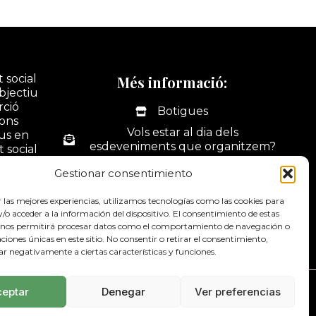
 social
Més informació:
bjectiu
rció
Botigues
ions
Vols estar al dia dels
ius en
esdeveniments que organitzem?
t social
tivitats
La nostra botiga online
Gestionar consentimiento
ó i
Portal web d'activitats
dus.
r las mejores experiencias, utilizamos tecnologías como las cookies para
Contacte
o acceder a la información del dispositivo. El consentimiento de estas
 nos permitirá procesar datos como el comportamiento de navegación o
Canal de denúncies
caciones únicas en este sitio. No consentir o retirar el consentimiento,
ar negativamente a ciertas características y funciones.
ceptar
Denegar
Ver preferencias