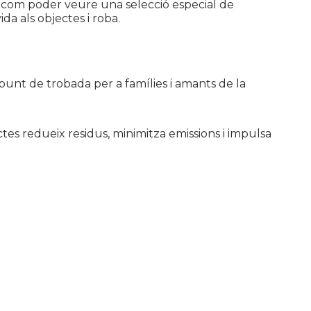
mbé com poder veure una selecció especial de
da als objectes i roba.
 punt de trobada per a famílies i amants de la
uctes redueix residus, minimitza emissions i impulsa