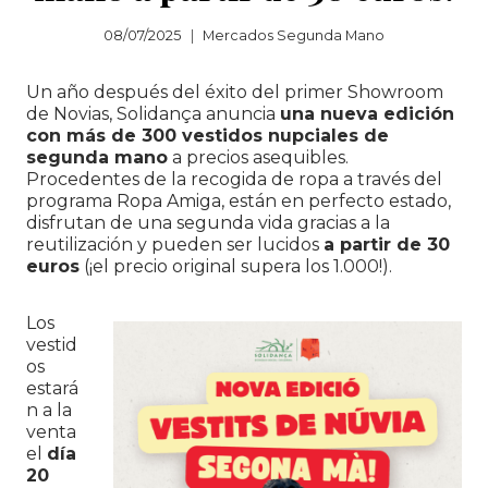
08/07/2025
Mercados Segunda Mano
Un año después del éxito del primer Showroom
de Novias, Solidança anuncia
una nueva edición
con más de 300 vestidos nupciales de
segunda mano
a precios asequibles.
Procedentes de la recogida de ropa a través del
programa Ropa Amiga, están en perfecto estado,
disfrutan de una segunda vida gracias a la
reutilización y pueden ser lucidos
a partir de 30
euros
(¡el precio original supera los 1.000!).
Los
vestid
os
estará
n a la
venta
el
día
20