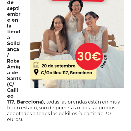
de
septi
embr
e en
la
tiend
a
Solid
ança
/
Roba
Amig
a de
Sants
(C/
Galil
eo
117, Barcelona),
todas las prendas están en muy
buen estado, son de primeras marcas a precios
adaptados a todos los bolsillos (a partir de 30
euros).