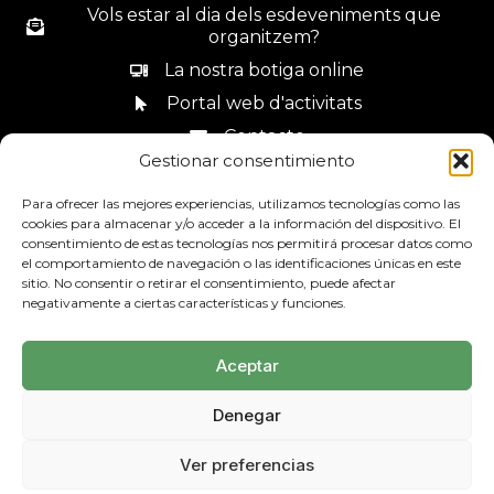
Vols estar al dia dels esdeveniments que
organitzem?
La nostra botiga online
Portal web d'activitats
Contacte
Gestionar consentimiento
Canal de denúncies
Para ofrecer las mejores experiencias, utilizamos tecnologías como las
cookies para almacenar y/o acceder a la información del dispositivo. El
consentimiento de estas tecnologías nos permitirá procesar datos como
el comportamiento de navegación o las identificaciones únicas en este
sitio. No consentir o retirar el consentimiento, puede afectar
93 685 44 34
negativamente a ciertas características y funciones.
Aceptar
Denegar
Avís Legal
Política de privadesa
Mapa web
Ver preferencias
Política de Cookies