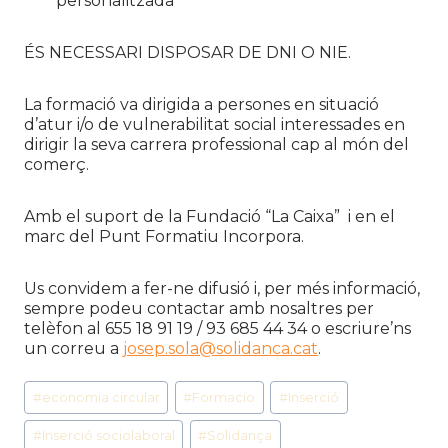
personalitzada
ÉS NECESSARI DISPOSAR DE DNI O NIE.
La formació va dirigida a persones en situació
d’atur i/o de vulnerabilitat social interessades en
dirigir la seva carrera professional cap al món del
comerç.
Amb el suport de la Fundació “La Caixa” i en el
marc del Punt Formatiu Incorpora.
Us convidem a fer-ne difusió i, per més informació,
sempre podeu contactar amb nosaltres per
telèfon al 655 18 91 19 / 93 685 44 34 o escriure’ns
un correu a
josep.sola@solidanca.cat
.
Etiquetes
#
economia circular
#
Formacio
#
Inserció
d'entrada
#
Inserció sociolaboral
#
Solidança