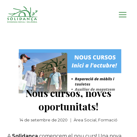
Vés
al
contingut
Nous cursos, noves
oportunitats!
14 de setembre de 2020
Àrea Social
,
Formació
A
Solidança
comencem el nou curs! Una nova