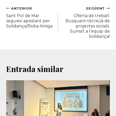
Navegació
ANTERIOR
SEGÜENT
Sant Pol de Mar
Oferta de treball:
d'entrades
segueix apostant per
Busquem tècnic/a de
Solidança/Roba Amiga
projectes socials.
Suma’t a l’equip de
Solidança!
Entrada similar