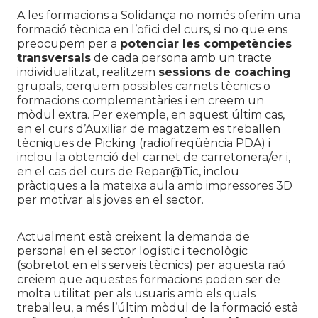
A les formacions a Solidança no només oferim una
formació tècnica en l’ofici del curs, si no que ens
preocupem per a
potenciar les competències
transversals
de cada persona amb un tracte
individualitzat, realitzem
sessions de coaching
grupals, cerquem possibles carnets tècnics o
formacions complementàries i en creem un
mòdul extra. Per exemple, en aquest últim cas,
en el curs d’Auxiliar de magatzem es treballen
tècniques de Picking (radiofreqüència PDA) i
inclou la obtenció del carnet de carretonera/er i,
en el cas del curs de Repar@Tic, inclou
pràctiques a la mateixa aula amb impressores 3D
per motivar als joves en el sector.
Actualment està creixent la demanda de
personal en el sector logístic i tecnològic
(sobretot en els serveis tècnics) per aquesta raó
creiem que aquestes formacions poden ser de
molta utilitat per als usuaris amb els quals
treballeu, a més l’últim mòdul de la formació està