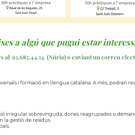
xes a algú que pugui estar interess
es al
93.685.44.34
(Núria) o enviant un correu elec
ersals i formació en llengua catalana. A més, podran rea
ció irregular sobrevinguda, dones reagrupades o demandan
n la gestió de residus.
país.