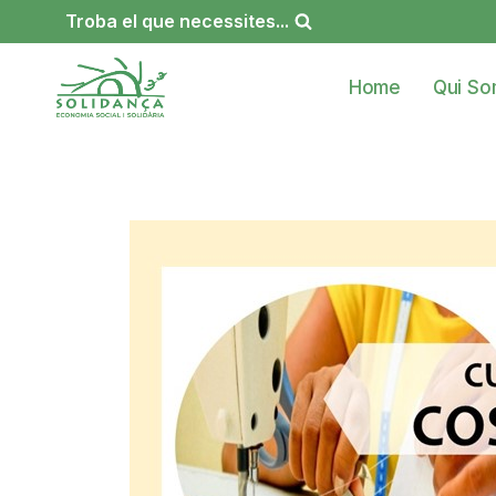
Vés
Troba el que necessites...
al
contingut
Home
Qui S