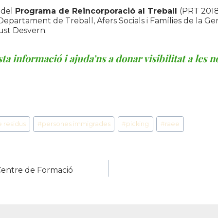
 del
Programa de Reincorporació al Treball
(PRT 2018
l Departament de Treball, Afers Socials i Famílies de la Ge
ust Desvern.
 informació i ajuda’ns a donar visibilitat a les 
e residus
#
persones immigrades
#
picking
#
raee
 Centre de Formació