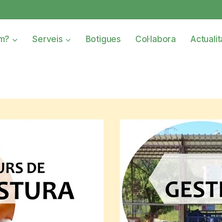
om?
Serveis
Botigues
Col·labora
Actualit