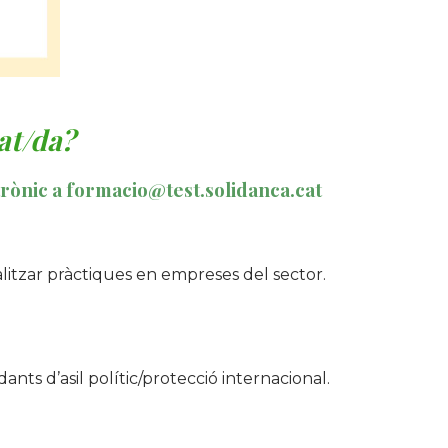
at/da?
trònic a
formacio@test.solidanca.cat
litzar pràctiques en empreses del sector.
ts d’asil polític/protecció internacional.