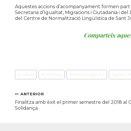
Aquestes accions d’acompanyament formen part
Secretaria d’Igualtat, Migracions i Ciutadania i de
del Centre de Normalització Lingüística de Sant J
Comparteix aquesta
Etiquetes
#
costura
#
Formacio
#
formacio gratuita
#
gestió d
d'entrada
Navegació
ANTERIOR
Finalitza amb èxit el primer semestre del 2018 al
d'entrades
Solidança