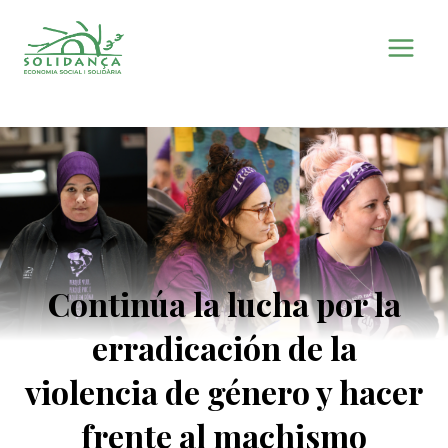
Saltar
al
contenido
Continúa la lucha por la
erradicación de la
violencia de género y hacer
frente al machismo